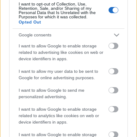
értünk egyet vele." - írta Perecz László méltatásában
I want to opt-out of Collection, Use,
TGM-ről. "Ha az efféle…
Retention, Sale, and/or Sharing of my
Personal Data that Is Unrelated with the
Purposes for which it was collected.
Lehetséges-e párbeszéd a
Opted Out
járványkezelésről?
Google consents
jotunder
•
2021. november 17.
0
I want to allow Google to enable storage
related to advertising like cookies on web or
Magyar értelmiségiek, újságírók, tudományos
device identifiers in apps.
kutatók, művészek írtak alá egy felhívást a
I want to allow my user data to be sent to
járványkezeléssel kapcsolatos párbeszéd
Google for online advertising purposes.
szükségességéről. Magyarországon gyakorlatilag
semmiről sem lehet párbeszédet folytatni, de a
I want to allow Google to send me
koronavírus-járvánnyal kapcsolatban olyan
personalized advertising.
indulatok keletkeztek pro és…
I want to allow Google to enable storage
Mi a baj Demeter Szilárddal...
related to analytics like cookies on web or
device identifiers in apps.
jotunder
•
2021. november 17.
0
I want to allow Google to enable storage