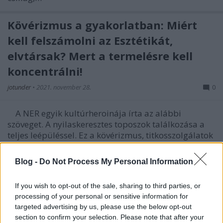
Kövérizmus a gyakorlatban: Miért
kell felszámolni az Esztétikát,
elvtársak? Mert a termelésre kell
koncentrálni!
jotunder
•
2021. november 28.
0
A NER egyik kultúrheroinája írta az alábbi
szöveget. A nyilaskeresztes toposzok találkozása a
teljes leépüléssel. Ez a kövérizmus, titkosszolgálatok
nélkül. A szöveg a Facebookról származik. A rezsim
büszke szolgája az "ezért szükséges az átrendezés"
Blog -
Do Not Process My Personal Information
szöveggel éppen azt magyarázza el, hogy a…
If you wish to opt-out of the sale, sharing to third parties, or
Hogyan szekularizálta Orbán a
processing of your personal or sensitive information for
targeted advertising by us, please use the below opt-out
nagymagyar antiszemitizmust.
section to confirm your selection. Please note that after your