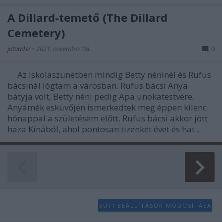
A Dillard-temető (The Dillard
Cemetery)
jotunder
•
2021. november 08.
0
Az iskolaszünetben mindig Betty néninél és Rufus
bácsinál lógtam a városban. Rufus bácsi Anya
bátyja volt, Betty néni pedig Apa unokatestvére,
Anyámék esküvőjén ismerkedtek meg éppen kilenc
hónappal a születésem előtt. Rufus bácsi akkor jött
haza Kínából, ahol pontosan tizenkét évet és hat…
SÜTI BEÁLLÍTÁSOK MÓDOSÍTÁSA