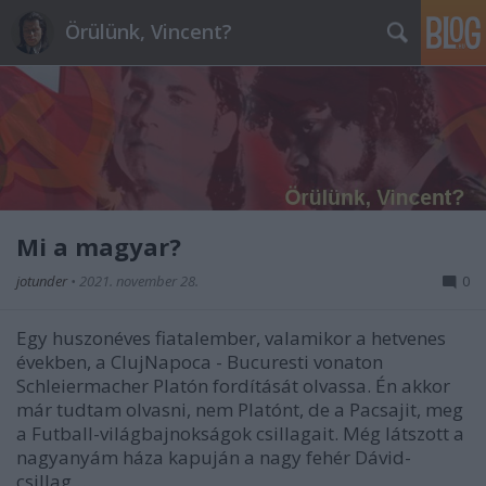
Örülünk, Vincent?
Mi a magyar?
jotunder
•
2021. november 28.
0
Egy huszonéves fiatalember, valamikor a hetvenes
években, a ClujNapoca - Bucuresti vonaton
Schleiermacher Platón fordítását olvassa. Én akkor
már tudtam olvasni, nem Platónt, de a Pacsajit, meg
a Futball-világbajnokságok csillagait. Még látszott a
nagyanyám háza kapuján a nagy fehér Dávid-
csillag,…