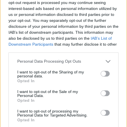
jotunder
•
2021. november 21.
0
opt-out request is processed you may continue seeing
interest-based ads based on personal information utilized by
us or personal information disclosed to third parties prior to
"..... ami mögött az antikrisztianizmus és a
your opt-out. You may separately opt-out of the further
magyarellenes reflexek zsigeri beállítottsága van” –
disclosure of your personal information by third parties on the
mondta Semjén fajtestvér a kongresszuson.
IAB’s list of downstream participants. This information may
Magyarországon az elmúlt százegynéhány évben az
also be disclosed by us to third parties on the
IAB’s List of
antikrisztiánus magyargyűlölet zsigeri
Downstream Participants
that may further disclose it to other
beállítottsága a magamfajtákra vonatkozott. Bár
third parties.
Schmidt Mária…
Please note that this website/app uses one or more Google
Personal Data Processing Opt Outs
services and may gather and store information including but
TGM, a nyomasztó szellemi fölény és
not limited to your visit or usage behaviour. You may click to
I want to opt-out of the Sharing of my
personal data.
a Zombie Blues
grant or deny consent to Google and its third-party tags to
Opted In
use your data for below specified purposes in below Google
jotunder
•
2021. november 20.
0
consent section.
I want to opt-out of the Sale of my
Personal Data.
Opted In
A Magyar Filozófiai Társaság életmű díjat
adományozott Tamás Gáspár Miklósnak és Steiger
I want to opt-out of processing my
Kornélnak. " Nyomasztó szellemi fölényét akkor
Personal Data for Targeted Advertising.
Opted In
is érezni kényszerülünk, ha aktuálisan éppen nem