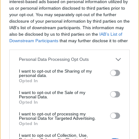
interest-based ads based on personal information utilized by
us or personal information disclosed to third parties prior to
A Népszabadság titokzatos forrása.
your opt-out. You may separately opt-out of the further
disclosure of your personal information by third parties on the
jotunder
•
2010. január 05.
1
IAB’s list of downstream participants. This information may
also be disclosed by us to third parties on the
IAB’s List of
Downstream Participants
that may further disclose it to other
"Különös bűnügy magyar szállal az IMF-ben"A
third parties.
Nol.hu-n találtam ezt a cikket. Ebben olvastam a
következőket :"A dolgozókat Dominique Strauss-
Please note that this website/app uses one or more Google
Personal Data Processing Opt Outs
Kahn, az IMF első embere egy belső köremailben -
services and may gather and store information including but
amelyet egy forrás lapunknak is megküldött - a
not limited to your visit or usage behaviour. You may click to
I want to opt-out of the Sharing of my
personal data.
gyilkossági kísérlet…
grant or deny consent to Google and its third-party tags to
Opted In
use your data for below specified purposes in below Google
consent section.
Napilapok
I want to opt-out of the Sale of my
Personal Data.
Opted In
szempontpuska
•
2009. április 21.
12
I want to opt-out of processing my
Personal Data for Targeted Advertising.
Nézzük akkor a négy országos napilapot, melyik,
Opted In
milyen országból ír április 21-én
kedden. Népszabadság: Magyar
I want to opt-out of Collection, Use,