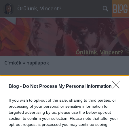
Örülünk, Vincent?
Címkék
»
napilapok
Bayerék megfújták a vuvuzelát
Blog -
Do Not Process My Personal Information
szempontpuska
•
2010. július 21.
28
If you wish to opt-out of the sale, sharing to third parties, or
Add a pénzt és kuss! — úgy tűnik, nagyjából így
processing of your personal or sensitive information for
képzelték az IMF-szerződés újratárgyalását, amikor
targeted advertising by us, please use the below opt-out
Szijjártó Péter még tavaly bejelentette, hogy majd
section to confirm your selection. Please note that after your
ők...Varga Mihály ezt anno még meg is fejelte azzal,
opt-out request is processed you may continue seeing
hogy "Az IMF túl optimistán látja Magyarország…