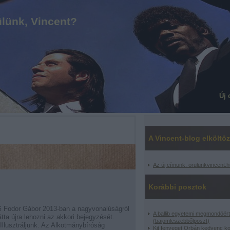
lünk, Vincent?
Új 
A Vincent-blog elköltöz
Az új címünk: orulunkvincent.h
Korábbi posztok
 G Fodor Gábor 2013-ban a nagyvonalúságról
A ballib egyetemi megmondóért
átta újra lehozni az akkori bejegyzését.
(bajomleszebbőlposzt)
"Illusztráljunk. Az Alkotmánybíróság
Kit fenyeget Orbán kedvenc k