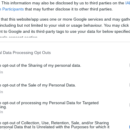
. This information may also be disclosed by us to third parties on the
IA
Participants
that may further disclose it to other third parties.
 that this website/app uses one or more Google services and may gath
including but not limited to your visit or usage behaviour. You may click 
 to Google and its third-party tags to use your data for below specifi
Jobban teljesít...
ogle consent section.
l Data Processing Opt Outs
o opt-out of the Sharing of my personal data.
In
FRISSÍTV
o opt-out of the Sale of my Personal Data.
Itt az újabb törté
In
Szűjjé má
to opt-out of processing my Personal Data for Targeted
ing.
In
o opt-out of Collection, Use, Retention, Sale, and/or Sharing
ersonal Data that Is Unrelated with the Purposes for which it