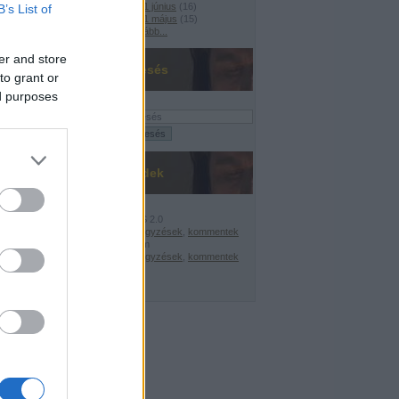
2021 június
(
16
)
B’s List of
2021 május
(
15
)
Tovább
...
er and store
Keresés
to grant or
ed purposes
Feedek
RSS 2.0
bejegyzések
,
kommentek
Atom
E!
bejegyzések
,
kommentek
nelmi csúcs
A központi költségvetés bruttó adóssága: 2010. május: 19.933,4 Mrd Ft; 2011. má
'!