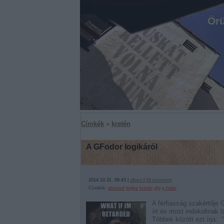
Örü
Címkék
»
kretén
A GFodor logikáról
2014.10.31. 09:43 |
ulloiut
|
58
komment
Címkék:
abszurd
logika
kretén
gfg
g fodor
A férfiasság szakértője
írt és most indokoltnak l
Többek között ezt írja: 