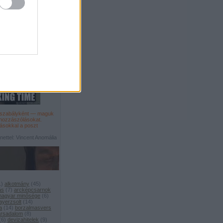
főszabályként — maguk
 hozzászólásokat
.
ásokkal a poszt
ettel: Vincent Anomália
1
)
alkotmány
(
45
)
ás
(
7
)
arcképcsarnok
 magyar minősége
(
6
)
ayerzsolt
(
14
)
a
(
14
)
borzalmasvers
társadalom
(
8
)
(
6
)
devizahitelek
(
9
)