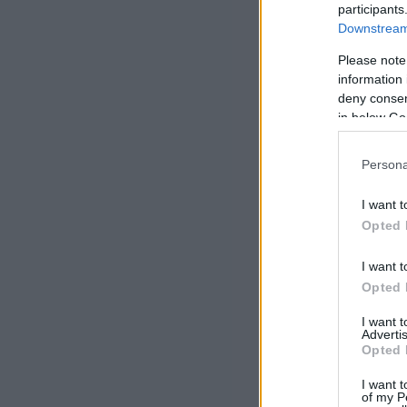
participants
Downstream 
Please note
information 
deny consent
in below Go
Persona
I want t
Opted 
I want t
Opted 
I want 
Advertis
Opted 
I want t
of my P