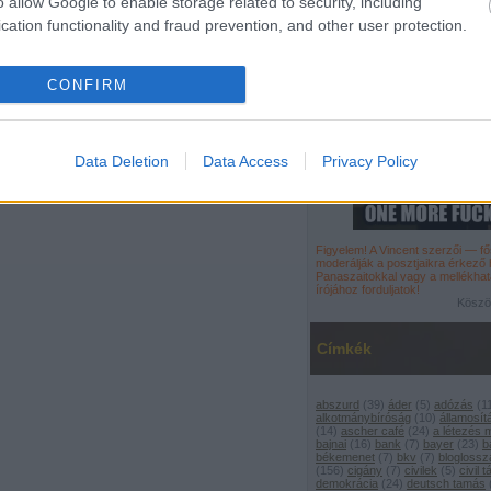
o allow Google to enable storage related to security, including
cation functionality and fraud prevention, and other user protection.
CONFIRM
Data Deletion
Data Access
Privacy Policy
Figyelem! A Vincent szerzői — 
moderálják a
posztjaikra érkező
Panaszaitokkal vagy a mellékhat
írójához
forduljatok
!
Köszön
Címkék
abszurd
(
39
)
áder
(
5
)
adózás
(
1
alkotmánybíróság
(
10
)
államosít
(
14
)
ascher café
(
24
)
a létezés
bajnai
(
16
)
bank
(
7
)
bayer
(
23
)
b
békemenet
(
7
)
bkv
(
7
)
bloglossz
(
156
)
cigány
(
7
)
civilek
(
5
)
civil 
demokrácia
(
24
)
deutsch tamás