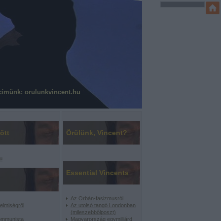
címünk: orulunkvincent.hu
ött
Örülünk, Vincent?
u
Essential Vincents
Az Orbán-fasizmusról
elmiségről
Az utolsó tangó Londonban
(mileszebbőlposzt)
ommunista
Magyarország egymilliárd