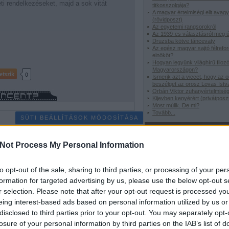
ti rendelkezéseket, majd a sok vitát
titkosszolgája?
A magyar értelmiségi elit avag
(rövidposzt)
Az egyetemi rangsorokról
Az 1939-es választásról meg ú
Druzsba kötve táncevaty
Az egész magyar sajtó félreford
elnököt?
Hogyan legyünk világhírű filoz
Magyarországon?
etszik
0
Ismerik azt a viccet, hogy az 
beszélget az orosz Lovas Istv
Orbán Viktor zuhanyértelmisé
Kijevben kenyérért (privátposz
Most múlik. De mi?
Tovább
...
SÜTI BEÁLLÍTÁSOK MÓDOSÍTÁSA
Rovataink
Not Process My Personal Information
Viccországban
Gengszterkrónik
Focitörténelem
Borzalmasvers
H
to opt-out of the sale, sharing to third parties, or processing of your per
nap idézete
Zene-bona
formation for targeted advertising by us, please use the below opt-out s
r selection. Please note that after your opt-out request is processed y
Ez nektek vicces?
eing interest-based ads based on personal information utilized by us or
disclosed to third parties prior to your opt-out. You may separately opt-
losure of your personal information by third parties on the IAB’s list of