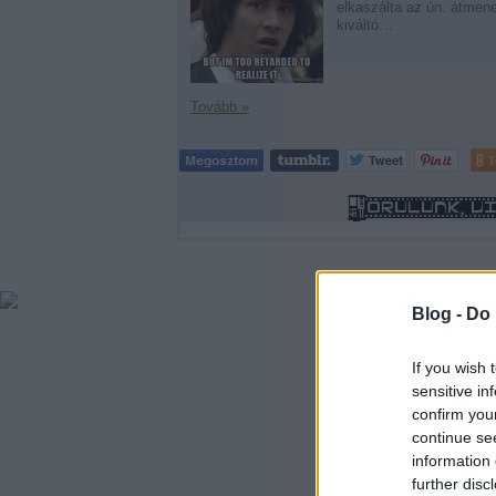
elkaszálta az ún. átmene
kiváltó…
Tovább »
T
Blog -
Do 
If you wish 
sensitive in
confirm you
continue se
information 
further disc