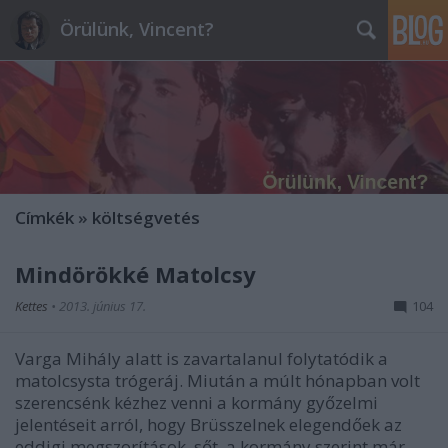
Örülünk, Vincent?
Címkék
»
költségvetés
Mindörökké Matolcsy
Kettes
•
2013. június 17.
104
Varga Mihály alatt is zavartalanul folytatódik a
matolcsysta trógeráj. Miután a múlt hónapban volt
szerencsénk kézhez venni a kormány győzelmi
jelentéseit arról, hogy Brüsszelnek elegendőek az
eddigi megszorítások, sőt, a kormány szerint már