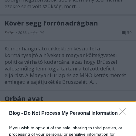
ezekre sem volt szükség, mert…
Kövér segg forrónadrágban
Kettes
•
2013. május 04.
59
Komor hangulatú cikkekben készíti fel a
kormánysajtó a híveket a magyar költségvetési
politika várható kudarcára, azaz hogy Brüsszel
valószínűleg fenn fogja tartani a túlzott deficit
eljárást. A Magyar Hírlap és az MNO kettős mércét
emleget: a sajátjukét és Brüsszelét. A…
Orbán avat
Kettes
•
2012. november 10.
127
Blog -
Do Not Process My Personal Information
Orbán Viktor megint gyárat avatott, ilyenkor
If you wish to opt-out of the sale, sharing to third parties, or
általában a fejébe száll a szénsav és vicces
processing of your personal or sensitive information for