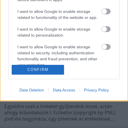
Monkey business
Kettes
•
2011. október 14.
106
I want to allow Google to enable storage
related to functionality of the website or app.
Eljött az az ünnepélyes pillanat, amikor Domokos
I want to allow Google to enable storage
Lászlónak és Járai Zsigmondnak le kellene
related to personalization.
mondaniuk a Költségvetési Tanácsi
megbízatásukról. Domokosnak értelemszerűen első
I want to allow Google to enable storage
sorban az ÁSZ-elnöki megbízatásáról, mivel ebből
related to security, including authentication
fakad a tanácsi tagsága. Ez a két ember ugyanis…
functionality and fraud prevention, and other
user protection.
CONFIRM
A jövő elkezdődött - így készül a
2012-es költségvetés
Data Deletion
Data Access
Privacy Policy
sajtohuba
•
2011. szeptember 30.
15
Egyelőre csak a linkeket gyűjtenénk össze, aztán
ahogy kibontakozik I. Fülkefor (copyright by PNL)
jövő évi hagymáza, úgy jöhetnek az értékelések,…