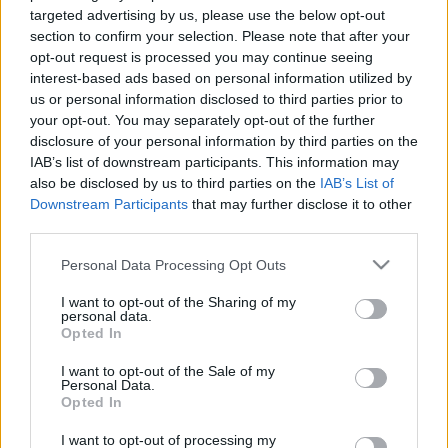
elszólások kíséretében távozik belőle. „Ma ezen a
targeted advertising by us, please use the below opt-out
földgolyón egyetlen ember sincs, se Brüsszelben, se
section to confirm your selection. Please note that after your
Budapesten, aki meg tudná mondani most, milyen
opt-out request is processed you may continue seeing
lesz a 2014-es…
interest-based ads based on personal information utilized by
us or personal information disclosed to third parties prior to
Megint egy költségvetésoid
your opt-out. You may separately opt-out of the further
disclosure of your personal information by third parties on the
dokumentum
IAB’s list of downstream participants. This information may
also be disclosed by us to third parties on the
IAB’s List of
Kettes
•
2012. június 16.
22
Downstream Participants
that may further disclose it to other
third parties.
Matolcsy György gazdasági miniszter június 14-én
benyújtotta a parlamentnek a költségvetési törvényt.
Please note that this website/app uses one or more Google
Personal Data Processing Opt Outs
services and may gather and store information including but
Na még ez is. Minek, Gyuri, minek? Tavaly is
not limited to your visit or usage behaviour. You may click to
I want to opt-out of the Sharing of my
benyújtottál egyet, és annak se lett jó vége. Azt a
personal data.
grant or deny consent to Google and its third-party tags to
költségvetést decemberben fogadta el a parlament,
Opted In
use your data for below specified purposes in below Google
és februárban máris…
consent section.
I want to opt-out of the Sale of my
Personal Data.
Egy? Mind!
Opted In
Pásztörperc
•
2012. február 23.
34
I want to opt-out of processing my