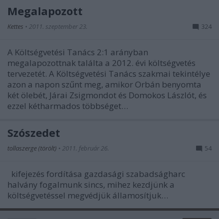
Megalapozott
Kettes
•
2011. szeptember 23.
324
A Költségvetési Tanács 2:1 arányban
megalapozottnak találta a 2012. évi költségvetés
tervezetét. A Költségvetési Tanács szakmai tekintélye
azon a napon szűnt meg, amikor Orbán benyomta
két ölebét, Járai Zsigmondot és Domokos Lászlót, és
ezzel kétharmados többséget…
Szószedet
tollaszerge (törölt)
•
2011. február 26.
54
kifejezés fordítása gazdasági szabadságharc
halvány fogalmunk sincs, mihez kezdjünk a
költségvetéssel megvédjük államosítjuk…