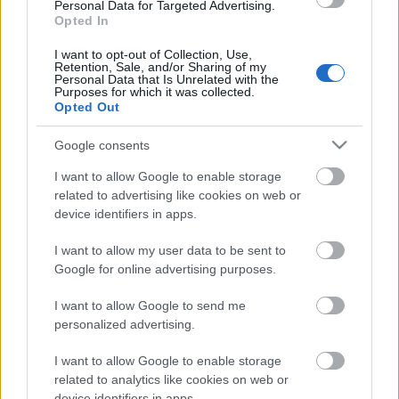
Personal Data for Targeted Advertising.
Opted In
Éppen egy hete állásfoglalást szavazott meg az EP a
magyarországi helyzetről, és ebben „súlyos
I want to opt-out of Collection, Use,
Retention, Sale, and/or Sharing of my
aggodalmát” fejezte ki, mert úgy látja, hogy
Personal Data that Is Unrelated with the
Purposes for which it was collected.
Magyarországon bajok vannak „a demokrácia
Opted Out
gyakorlásával, a jogállamisággal, az emberi és
szociális jogok gyakorlásával,…
Google consents
I want to allow Google to enable storage
Kósa Lajos és a kedves ukrán hölgy
related to advertising like cookies on web or
jotunder
•
2011. október 18.
36
device identifiers in apps.
I want to allow my user data to be sent to
Ez a poszt nem arról szól, hogy Kósa Lajos hazudott.
Google for online advertising purposes.
Nem is arról szól, hogy amikor Mr Twenty Percent
bekapcsolja a mikrofont, a forint már tudja, mit kell
I want to allow Google to send me
tenni, és megy szépen lefelé az altalajba. Ez a poszt
personalized advertising.
arról szól, hogy Kósa Lajos, a bihari macho-k
utánozhatatlan…
I want to allow Google to enable storage
related to analytics like cookies on web or
device identifiers in apps.