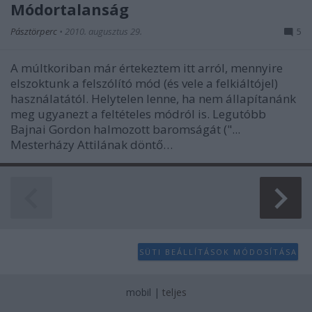
Módortalanság
Pásztörperc
•
2010. augusztus 29.
5
A múltkoriban már értekeztem itt arról, mennyire
elszoktunk a felszólító mód (és vele a felkiáltójel)
használatától. Helytelen lenne, ha nem állapítanánk
meg ugyanezt a feltételes módról is. Legutóbb
Bajnai Gordon halmozott baromságát ("...
Mesterházy Attilának döntő…
SÜTI BEÁLLÍTÁSOK MÓDOSÍTÁSA
mobil
|
teljes