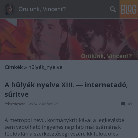
Örülünk, Vincent?
Címkék
»
hülyék_nyelve
A hülyék nyelve XIII. — internetadó,
sűrítve
Pásztörperc
•
2014. október 28.
180
A metropol nevű, kormánykritikával a legkevésbé
sem vádolható ingyenes napilap mai számának
főoldalán a szerkesztőségi vezércikk fölött öles