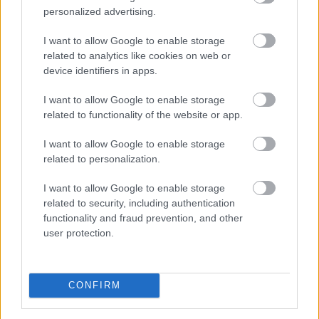
köztársasági elnökünk van,…
personalized advertising.
I want to allow Google to enable storage
A hülyék nyelve X. — nyelves szakok
related to analytics like cookies on web or
és szakik
device identifiers in apps.
Pásztörperc
•
2010. december 26.
5
I want to allow Google to enable storage
related to functionality of the website or app.
Legutóbb futólag megemlékeztünk a
I want to allow Google to enable storage
meteorológusokról és a sportszerkesztőkről — rút
related to personalization.
igazságtalanság lenne velük, ha nem szögeznénk le,
hogy az összes többi szakmát (és azok úgymond
I want to allow Google to enable storage
nyelvezetét) is eluralták a hülye
related to security, including authentication
érettségiszökevények. Nem, ezzel nem azt akarom…
functionality and fraud prevention, and other
user protection.
A hülyék nyelve IX. — az álbirtokok
Pásztörperc
•
2010. december 19.
42
CONFIRM
Az álbirtok az öncélú szószaporítás (lásd sorozatunk