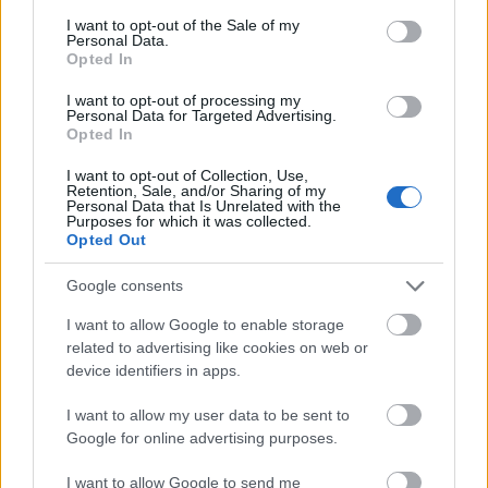
consent section.
Pásztörperc
•
2011. február 13.
22
I want to opt-out of the Sale of my
Personal Data.
Opted In
Ígéretemhez híven a földrajzi, földtani és biológiai
szaknyelvekről... Normális rendszerek működésének
I want to opt-out of processing my
Personal Data for Targeted Advertising.
vannak általános szabályai. Ezek attól általánosak,
Opted In
hogy mindenkire kötelezők. Nem kell, hogy sokan
legyenek: nem több és nem kevesebb, mint ami a
I want to opt-out of Collection, Use,
Retention, Sale, and/or Sharing of my
rendszer sajátos (a többi…
Personal Data that Is Unrelated with the
Purposes for which it was collected.
Opted Out
A schmittmagyar nyelv védelmében
(különkiadás a XI. rész helyett)
Google consents
I want to allow Google to enable storage
Pásztörperc
•
2011. január 01.
243
related to advertising like cookies on web or
device identifiers in apps.
Már megint nem tartom egy ígéretemet: a
szaknyelvek ekézését jövő héten folytatom (ha esmég
I want to allow my user data to be sent to
közbe nem jön valami). Most ugyanis új év van, és ha
Google for online advertising purposes.
újév, akkor újévi beszéd, amit hagyományosan a
köztársasági elnök tart. Tudjuk: nem akármilyen
I want to allow Google to send me