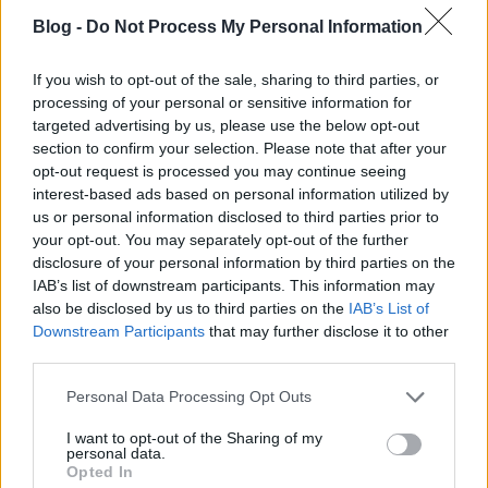
jönnek a levelek, csak jönnek. De nemcsak versek
Blog -
Do Not Process My Personal Information
vannak bennük, hanem némelyikben javaslatok is.
Nagyon megfontolandó javaslatok. Úgyhogy most
If you wish to opt-out of the sale, sharing to third parties, or
szemérmetlenül lenyúlok ezek közül egyet, és nem
processing of your personal or sensitive information for
mondom meg, kitől van. Ha akarja, majd…
targeted advertising by us, please use the below opt-out
section to confirm your selection. Please note that after your
Túlságosan összetett kérdés
opt-out request is processed you may continue seeing
interest-based ads based on personal information utilized by
jotunder
•
2011. február 23.
198
us or personal information disclosed to third parties prior to
your opt-out. You may separately opt-out of the further
Azt mondja Navracsics docens, hogy azért nem
disclosure of your personal information by third parties on the
kívánatos dolog az új Alkotmányról népszavazást
IAB’s list of downstream participants. This information may
tartani, mert az túlságosan összetett
also be disclosed by us to third parties on the
IAB’s List of
kérdés.Szeretném megjegyezni, hogy a parlamenti
Downstream Participants
that may further disclose it to other
third parties.
képviselők elég gyakran szavaznak meglehetősen
összetett kérdésekről. A Lisszaboni Szerződésről,…
Please note that this website/app uses one or more Google
Personal Data Processing Opt Outs
services and may gather and store information including but
A hülyék nyelve XII. — Még a
not limited to your visit or usage behaviour. You may click to
I want to opt-out of the Sharing of my
personal data.
grant or deny consent to Google and its third-party tags to
szaknyelvekről
Opted In
use your data for below specified purposes in below Google