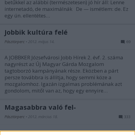
betűkkel az alábbi (természetesen) jó hír áll: Lenne
internetadó, de maximálnák De — ismétlem: de. Ez
egy ún. ellentétes…
Jobbik kultúra felé
Pásztörperc
•
2012. május 14.
69
A JOBBKER Józsefvárosi Jobb Hírek 2. évf. 2. száma
nagyrészt az Új Magyar Gárda Mozgalom
tagtoborzó kampányának része. Eközben a párt
persze továbbra is állítja, hogy semmi köze a
mozgalomhoz. Igazán izgalmas problémának azt
gondolom, mitől van az, hogy egy ennyire…
Magasabbra való fel-
Pásztörperc
•
2012. március 18.
333
Most idegen tollakkal fogok ékeskedni. Mert hogy