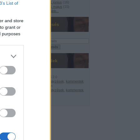
2021 június
(
16
)
B’s List of
2021 május
(
15
)
Tovább
...
er and store
Keresés
to grant or
ed purposes
Feedek
RSS 2.0
bejegyzések
,
kommentek
Atom
E!
bejegyzések
,
kommentek
nelmi csúcs
A központi költségvetés bruttó adóssága: 2010. május: 19.933,4 Mrd Ft; 2011. má
'!