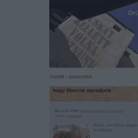
Örü
Címkék
»
gasztrowhat
hogy éhen ne maradjunk
2011.12.16. 15:49 |
Csubakka Mrozsek
|
17
komment
Címkék:
gasztrowhat
Biztos ami biztos alapon
öcsémnek..