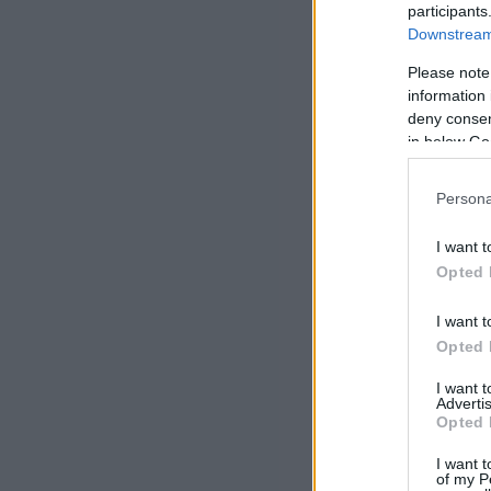
participants
Downstream 
Please note
information 
deny consent
in below Go
Persona
I want t
Opted 
I want t
Opted 
I want 
Advertis
Opted 
I want t
of my P