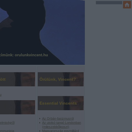
címünk: orulunkvincent.hu
ött
Örülünk, Vincent?
u
Essential Vincents
Az Orbán-fasizmusról
elmiségről
Az utolsó tangó Londonban
(mileszebbőlposzt)
ommunista
Magyarország egymilliárd