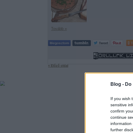
Tovább »
T
« Előző oldal
Blog -
Do 
If you wish 
sensitive in
confirm you
continue se
information 
further disc