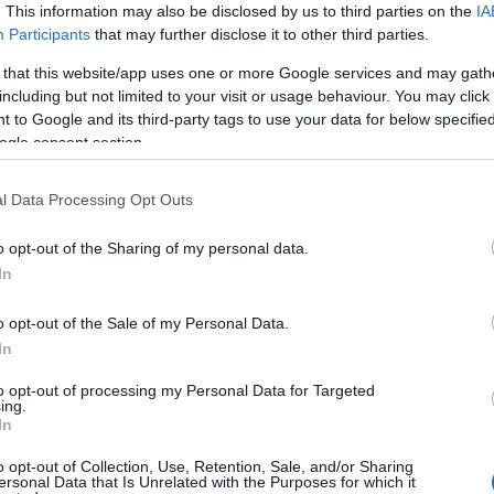
. This information may also be disclosed by us to third parties on the
IA
Participants
that may further disclose it to other third parties.
 that this website/app uses one or more Google services and may gath
including but not limited to your visit or usage behaviour. You may click 
 to Google and its third-party tags to use your data for below specifi
Jobban teljesít...
ogle consent section.
l Data Processing Opt Outs
o opt-out of the Sharing of my personal data.
In
FRISSÍTV
o opt-out of the Sale of my Personal Data.
Itt az újabb törté
In
Szűjjé má
to opt-out of processing my Personal Data for Targeted
ing.
In
o opt-out of Collection, Use, Retention, Sale, and/or Sharing
ersonal Data that Is Unrelated with the Purposes for which it