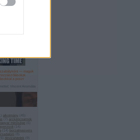
főszabályként — maguk
 hozzászólásokat
.
ásokkal a poszt
ettel: Vincent Anomália
1
)
alkotmány
(
45
)
ás
(
7
)
arcképcsarnok
 magyar minősége
(
6
)
ayerzsolt
(
14
)
a
(
14
)
borzalmasvers
társadalom
(
8
)
(
6
)
devizahitelek
(
9
)