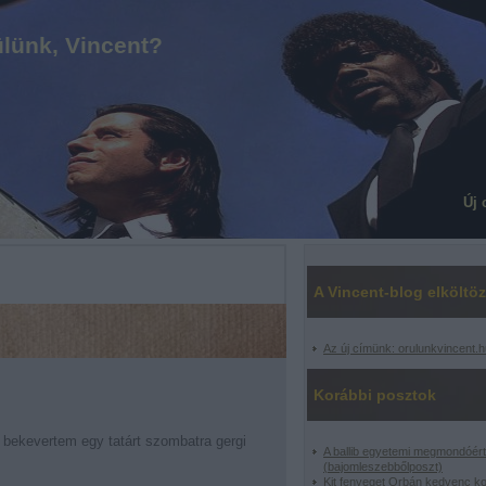
lünk, Vincent?
Új 
A Vincent-blog elköltöz
Az új címünk: orulunkvincent.h
Korábbi posztok
 bekevertem egy tatárt szombatra gergi
A ballib egyetemi megmondóért
(bajomleszebbőlposzt)
Kit fenyeget Orbán kedvenc k