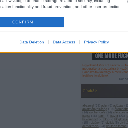
o allow Google to enable storage related to security, including
cation functionality and fraud prevention, and other user protection.
CONFIRM
Data Deletion
Data Access
Privacy Policy
Figyelem! A Vincent szerzői — 
moderálják a
posztjaikra érkező
Panaszaitokkal vagy a mellékhat
írójához
forduljatok
!
Köszön
Címkék
abszurd
(
39
)
áder
(
5
)
adózás
(
1
alkotmánybíróság
(
10
)
államosít
(
14
)
ascher café
(
24
)
a létezés
bajnai
(
16
)
bank
(
7
)
bayer
(
23
)
b
békemenet
(
7
)
bkv
(
7
)
bloglossz
(
156
)
cigány
(
7
)
civilek
(
5
)
civil 
demokrácia
(
24
)
deutsch tamás