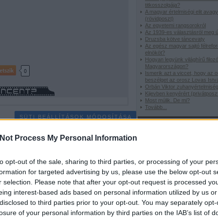
titkosszolgája?
A magyar értelmiségi elit avag
(rövidposzt)
Az egyetemi rangsorokról
Az 1939-es választásról meg ú
Druzsba kötve táncevaty
Az egész magyar sajtó félreford
elnököt?
Hogyan legyünk világhírű filoz
Magyarországon?
etszik
0
Ismerik azt a viccet, hogy az 
beszélget az orosz Lovas Istv
Orbán Viktor zuhanyértelmisé
Kijevben kenyérért (privátposz
Most múlik. De mi?
Tovább
...
SÜTI BEÁLLÍTÁSOK MÓDOSÍTÁSA
Rovataink
Not Process My Personal Information
Viccországban
Gengszterkrónik
Focitörténelem
Borzalmasvers
H
to opt-out of the sale, sharing to third parties, or processing of your per
nap idézete
Zene-bona
formation for targeted advertising by us, please use the below opt-out s
r selection. Please note that after your opt-out request is processed y
Ez nektek vicces?
eing interest-based ads based on personal information utilized by us or
disclosed to third parties prior to your opt-out. You may separately opt-
losure of your personal information by third parties on the IAB’s list of