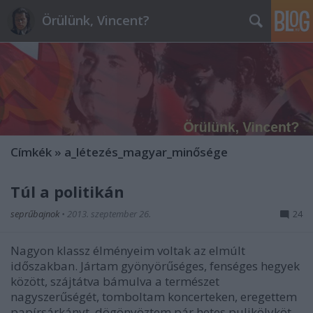
Örülünk, Vincent?
Címkék
»
a_létezés_magyar_minősége
Túl a politikán
seprűbajnok
•
2013. szeptember 26.
24
Nagyon klassz élményeim voltak az elmúlt
időszakban. Jártam gyönyörűséges, fenséges hegyek
között, szájtátva bámulva a természet
nagyszerűségét, tomboltam koncerteken, eregettem
papírsárkányt, dögönyöztem pár hetes pulikölyköt,