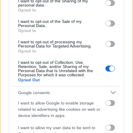
not limited to your visit or usage behaviour. You may click to
I want to opt-out of the Sharing of my
Manhattan, New York-ban az alsó rubrikában
personal data.
grant or deny consent to Google and its third-party tags to
huszonhét ponttal kevesebb van, mint a felső
Opted In
use your data for below specified purposes in below Google
rubrikában... Nem úgy kezdődik, hogy valaki, aki
consent section.
I want to opt-out of the Sale of my
ugyan tudja mi a különbség Budapest és Bukarest
Personal Data.
között, de nem nagyon…
Opted In
I want to opt-out of processing my
Az út széle és a fal töve közötti rész,
Personal Data for Targeted Advertising.
Opted In
arra tessék figyelni!
I want to opt-out of Collection, Use,
maroz
•
2011. április 02.
5
Retention, Sale, and/or Sharing of my
Personal Data that Is Unrelated with the
Purposes for which it was collected.
-Tessék, ezt nézzed meg, ezt! Nézzed és mondjad
Opted Out
meg nekem, hát szabad ilyent??? Nézem a fényképet,
Google consents
nagyon nézem, és próbálok rájönni, hogy mit is kéne
mondanom, tévednem nem lenne jó, mert nagyon
I want to allow Google to enable storage
érzékeny ember, művész, ami még nem akkora baj,…
related to advertising like cookies on web or
device identifiers in apps.
Bolondok napja
I want to allow my user data to be sent to
maroz
•
2011. április 01.
20