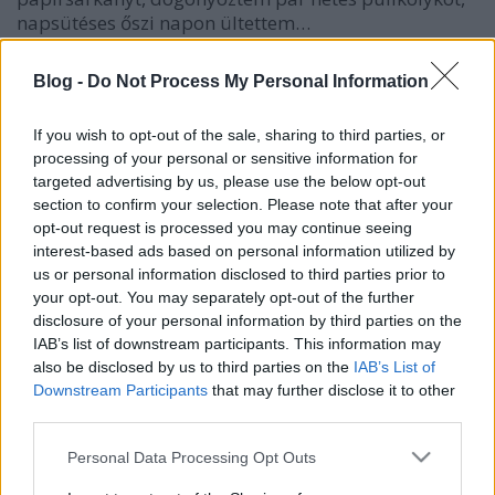
napsütéses őszi napon ültettem…
NER-i, nem NER-i, nem kap mást a
Blog -
Do Not Process My Personal Information
jövő nemzedéke
If you wish to opt-out of the sale, sharing to third parties, or
sajtohuba
•
2013. augusztus 28.
250
processing of your personal or sensitive information for
targeted advertising by us, please use the below opt-out
section to confirm your selection. Please note that after your
A közoktatási törvény legújabb változata szerint
opt-out request is processed you may continue seeing
jövőre a hároméves gyerekeknek kötelező lesz napi
interest-based ads based on personal information utilized by
négy órában az óvodai foglalkozáson részt venni,
us or personal information disclosed to third parties prior to
tekintet nélkül arra, hogy hároméves korban a kicsik
your opt-out. You may separately opt-out of the further
még nagyon különböző érettséggel rendelkeznek.
disclosure of your personal information by third parties on the
Hívjuk ezt a…
IAB’s list of downstream participants. This information may
also be disclosed by us to third parties on the
IAB’s List of
Bóvli
Downstream Participants
that may further disclose it to other
third parties.
jotunder
•
2011. október 26.
87
Please note that this website/app uses one or more Google
Personal Data Processing Opt Outs
services and may gather and store information including but
A bóvli nem úgy kezdődik, hogy az 55 Water Street,