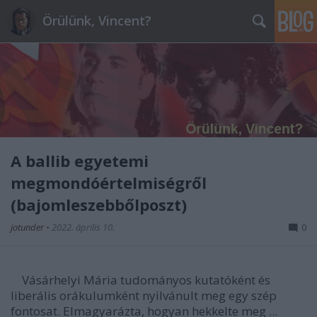
Örülünk, Vincent?
A ballib egyetemi
megmondóértelmiségről
(bajomleszebbőlposzt)
jotunder
•
2022. április 10.
0
Vásárhelyi Mária tudományos kutatóként és
liberális orákulumként nyilvánult meg egy szép
fontosat. Elmagyarázta, hogyan hekkelte meg ...