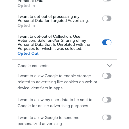
Personal Data.
százaléknyi szavazattal szerezte meg a mandátumok
Opted In
több mint kétharmadát. Ez akkor 1.8 ...
I want to opt-out of processing my
Personal Data for Targeted Advertising.
Druzsba kötve táncevaty
Opted In
jotunder
•
2022. április 01.
0
I want to opt-out of Collection, Use,
Retention, Sale, and/or Sharing of my
Personal Data that Is Unrelated with the
Kedves fajtársak, fajtársnők, daragíje drúzja
!
Purposes for which it was collected.
Opted Out
Ha nem mü, akkor ők, ha nem ja, akkor más, ha
szivódnya lehet valamit, csak úgy ...
Google consents
Az egész magyar sajtó félrefordította
I want to allow Google to enable storage
related to advertising like cookies on web or
a lengyel elnököt?
device identifiers in apps.
jotunder
•
2022. március 27.
0
I want to allow my user data to be sent to
Google for online advertising purposes.
I want to allow Google to send me
Mandiner: A lengyel elnök odáig ment, hogy Orbán
personalized advertising.