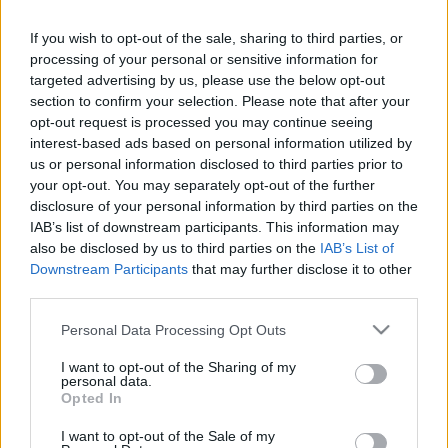
valamin. Olvasom a magyar értelmiségi elit egyik ...
If you wish to opt-out of the sale, sharing to third parties, or
processing of your personal or sensitive information for
Az egyetemi rangsorokról
targeted advertising by us, please use the below opt-out
section to confirm your selection. Please note that after your
jotunder
•
2022. április 08.
0
opt-out request is processed you may continue seeing
interest-based ads based on personal information utilized by
us or personal information disclosed to third parties prior to
A rezsimlapok óriási magyar sikerként beszélnek
your opt-out. You may separately opt-out of the further
arról, hogy nincs magyar egyetem egyetlen
disclosure of your personal information by third parties on the
szakterületen sem a legjobb százban a világon.
IAB’s list of downstream participants. This information may
...
also be disclosed by us to third parties on the
IAB’s List of
Downstream Participants
that may further disclose it to other
third parties.
Az 1939-es választásról meg úgy
általában
Please note that this website/app uses one or more Google
Personal Data Processing Opt Outs
services and may gather and store information including but
jotunder
•
2022. április 05.
0
not limited to your visit or usage behaviour. You may click to
I want to opt-out of the Sharing of my
personal data.
grant or deny consent to Google and its third-party tags to
Opted In
use your data for below specified purposes in below Google
consent section.
A horthysta állampárt, a Magyar Élet Pártja 50.76
I want to opt-out of the Sale of my