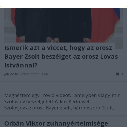
Ismerik azt a viccet, hogy az orosz
Bayer Zsolt beszélget az orosz Lovas
Istvánnal?
jotunder
•
2022. március 09.
0
Megnéztem egy
rövid videót,
amelyben Vlagyimir
Szolovjov beszélgetett Yakov Kedmivel.
Szolovjov az orosz Bayer Zsolt, háromszor nősült, ...
Orbán Viktor zuhanyértelmisége