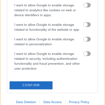
Viktor tette függővé Magyarországot az orosz
energiától.
I want to allow Google to enable storage
HVG : Nehezen értem a ...
related to analytics like cookies on web or
device identifiers in apps.
Hogyan legyünk világhírű filozófusok
I want to allow Google to enable storage
Magyarországon?
related to functionality of the website or app.
jotunder
•
2022. március 10.
0
I want to allow Google to enable storage
related to personalization.
I want to allow Google to enable storage
.............................................................................................
related to security, including authentication
Foglyul ejtették az egyetemeket – Peter ...
functionality and fraud prevention, and other
user protection.
CONFIRM
Data Deletion
Data Access
Privacy Policy