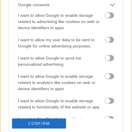
homotópiacsoportjaival. Szemet szúrt neki, hogy a
Google consents
tizenötödik homotópiacsoport nem ciklikus, hanem
a végtelen ciklikus csoport és egy 120 rendű ciklikus
I want to allow Google to enable storage
related to advertising like cookies on web or
csoport direkt…
device identifiers in apps.
Heller Ágnes sírja
I want to allow my user data to be sent to
Google for online advertising purposes.
jotunder
•
2021. december 14.
0
I want to allow Google to send me
A francia köztársasági elnök első útja Heller Ágnes
personalized advertising.
sírjához vezetett. A magyar álkonzervatív,
áljobboldali szcéna, az orbánok, schmidtmarik,
I want to allow Google to enable storage
djjeszyk, matyik és oszik kisvonalúságának,
related to analytics like cookies on web or
kisszerűségének, általános kicsiségének jelképe
device identifiers in apps.
lehetne az a mély frusztráció, amit Heller Ágnessel
I want to allow Google to enable storage
kapcsolatban…
related to functionality of the website or app.
Milyen érzés lehet denevérnek lenni?
I want to allow Google to enable storage
CONFIRM
related to personalization.
jotunder
•
2021. december 13.
0