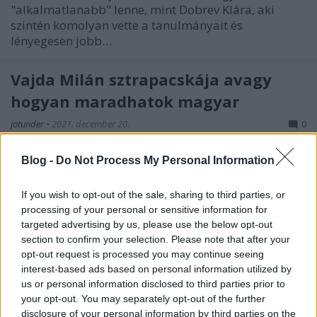
"alkalmatlanabb" lenne, mint Dobrev Klára, aki
szintén komolyan vette a tanulmányait és
lényegesen jobb…
Vajda Milán sztrapacskája avagy
hogyan maradhatok magyar
jotunder
•
2021. december 20.
0
Tegnap megnéztem az Andromakhét az Örkény
Blog -
Do Not Process My Personal Information
Kamarában. Molière a mai napig nagy siker, a
francia Shakespeare, de a két klasszicista, Corneille
If you wish to opt-out of the sale, sharing to third parties, or
és Racine, inkább Ben Johnson és Marlowe, akik nem
processing of your personal or sensitive information for
feltétlenül kívánkoznak le az irodalmi múzeumok
targeted advertising by us, please use the below opt-out
virtuális polcairól. Valamit csinálni kell velük, mert…
section to confirm your selection. Please note that after your
opt-out request is processed you may continue seeing
interest-based ads based on personal information utilized by
Isten áldja Johan Lundberget avagy
us or personal information disclosed to third parties prior to
újra lecsapott a Mandiner
your opt-out. You may separately opt-out of the further
disclosure of your personal information by third parties on the