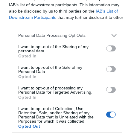
jotunder
•
2021. december 17.
0
IAB’s list of downstream participants. This information may
also be disclosed by us to third parties on the
IAB’s List of
Az egykori véresszájú antiszemita Veszprémy
Downstream Participants
that may further disclose it to other
prüntyike interjút készített egy Johan Lundberg nevű
third parties.
svéd úriemberrel, aki jelenleg az MCC nevű
Please note that this website/app uses one or more Google
Personal Data Processing Opt Outs
tehetségpusztító NER-intézmény szíves
services and may gather and store information including but
vendégszeretetét élvezi havi sok ezer euróért. Az MCC
not limited to your visit or usage behaviour. You may click to
I want to opt-out of the Sharing of my
a rezsimet támogató mondatokat vár el a magukat
personal data.
grant or deny consent to Google and its third-party tags to
Opted In
eladó nyugati…
use your data for below specified purposes in below Google
consent section.
I want to opt-out of the Sale of my
Personal Data.
Puzsér Róbert elmagyarázta a
Opted In
nyolcdimenziós gömbfelület
I want to opt-out of processing my
homotópiacsoportjait.
Personal Data for Targeted Advertising.
Opted In
jotunder
•
2021. december 15.
0
I want to opt-out of Collection, Use,
Retention, Sale, and/or Sharing of my
Ma Puzsér Róbert az index.hu nevű független
Personal Data that Is Unrelated with the
Purposes for which it was collected.
értelmiségi portálon elmagyarázta, hogy mi is a
Opted Out
helyzet a nyolc dimenziós gömbfelület