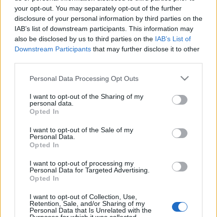
felfogni, hogy nemhogy a Chelsea, de a Kisvárda
your opt-out. You may separately opt-out of the further
közelébe sem kerülhetne.
disclosure of your personal information by third parties on the
IAB’s list of downstream participants. This information may
Azt képtelen felfogni, hogy attól, hogy őt felrakta az
also be disclosed by us to third parties on the
IAB’s List of
Downstream Participants
that may further disclose it to other
Orbán Viktor a polcra, még nem lett baracklekvár.
third parties.
Pedig nem tűnik tipikus kultúrkomisszár
vadbaromnak. A Petőfi Irodalmi Ügynökség által
Please note that this website/app uses one or more Google
Personal Data Processing Opt Outs
kiadott Prejudice (nem Wass Albi bácsi bajuszkötője,
services and may gather and store information including but
hanem Prejudice) kötet, amit Amerikában fognak
not limited to your visit or usage behaviour. You may click to
I want to opt-out of the Sharing of my
terjeszteni, olyan, hogyha meglátja Schmidt Mari
personal data.
grant or deny consent to Google and its third-party tags to
Opted In
nénénk, azonnal őrjöngve veti ki magát a Terror
use your data for below specified purposes in below Google
Háza magasföldszintjéről. Tóth Krisztina és Noam
consent section.
I want to opt-out of the Sale of my
Chomsky eleve apage satanas (szerintem Demeter
Personal Data.
Opted In
nem nézett utána a Roxana Gay-nek, de ha igen, és
hagyta, hogy amerikai részről ő is bekerüljön a
I want to opt-out of processing my
kötetbe, akkor azért leírunk neki egy-két fűtőt), de a
Personal Data for Targeted Advertising.
témaválasztás, orbánmagyarországon eleve nem
Opted In
tűnik idő- és pártszerűnek.
I want to opt-out of Collection, Use,
Retention, Sale, and/or Sharing of my
Amikor egy olyan embert nevezett meg a
Personal Data that Is Unrelated with the