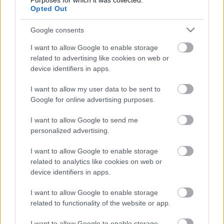
Purposes for which it was collected.
legnagyobb élő magyar költőnek (mondjuk nincs
Opted Out
ezzel egyedül), aki a Kárpátduna-Nagyhazáról,
futballokosországról, népek Krisztusáról azt írta,
Google consents
hogy
"gonosz lettél vak és régi, egy elbutult idegen néni,
aki gyűlöletbe burkolózva még ezer évig akar élni.
" -
I want to allow Google to enable storage
talán még kockázatot is vállalt, szerencsére Bayer és
related to advertising like cookies on web or
Szentesizöld nem olvas, csak ír.
device identifiers in apps.
Demeter komplexebb probléma, mint aminek
I want to allow my user data to be sent to
Google for online advertising purposes.
látszik. Egyáltalán nem olyan sötét és gonosz figura,
mint amilyennek jó látni, csak nagyon sokat kellett
I want to allow Google to send me
volna még dolgoznia, hogy elérje a közepes szintet.
personalized advertising.
Demeter egy magyar probléma, igazi magyar
probléma, nem erdélyi, nem NER, hanem magyar, és
I want to allow Google to enable storage
még sokáig velünk lesz ez a probléma, akkor is,
related to analytics like cookies on web or
amikor Demeter Szilárd már régen a biharkeresztúri
device identifiers in apps.
kultúrban fogja a helyi kompótfőző szakkör után a
villanyt kapcsolászni.
I want to allow Google to enable storage
related to functionality of the website or app.
I want to allow Google to enable storage