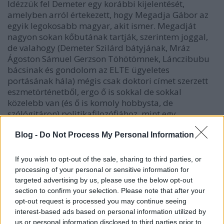
Idézzük fel Demeter egy korábbi kijelentését,
amelyben arról értekezett, hogy Megadja Gábor az
egyik legokosabb magyar, akit ismer. Megadját
nagyon sokan kőbutának tartják, szerintem joggal,
de valahogy (Demeter Szilárd bátyjának, Mráz
Ágoston Sámuel Gerzson Töhötömnek, Lánczibubu
bácsinak és gondolom az ELTE ügyeletes
portásának hála) mégis csak doktori címet szerzett
eszmetörténetből, ergo ő is sokkal de sokkal
közelebb van (és ő is komoly hobbysta, de
szólógitáron) politikafilozófiához, mint egy
átlagmagyar.
Blog -
Do Not Process My Personal Information
Az, hogy egészen pontosan mi Demeter vagy
Megadja szakmája... Hát azt nem tudom. De akármi,
If you wish to opt-out of the sale, sharing to third parties, or
az FC Dabasba beférnének, és nem mindeki férne
processing of your personal or sensitive information for
bele az FC Dabasba. Demeter viszont azt gondolja
targeted advertising by us, please use the below opt-out
magáról, hogy tulajdonképpen játszhatna ő a
section to confirm your selection. Please note that after your
Chelsea-ben vagy a Juve-ben is, talán nem a
opt-out request is processed you may continue seeing
kezdőben, de néha a nyolcvanharmadik percben
interest-based ads based on personal information utilized by
behozhatná a Mester. Tényleg elhiszi. Nem képes
us or personal information disclosed to third parties prior to