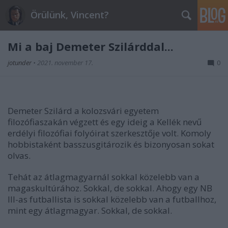
Örülünk, Vincent?
Mi a baj Demeter Szilárddal...
jotunder
•
2021. november 17.
0
Demeter Szilárd a kolozsvári egyetem
filozófiaszakán végzett és egy ideig a Kellék nevű
erdélyi filozófiai folyóirat szerkesztője volt. Komoly
hobbistaként basszusgitározik és bizonyosan sokat
olvas.
Tehát az átlagmagyarnál sokkal közelebb van a
magaskultúrához. Sokkal, de sokkal. Ahogy egy NB
III-as futballista is sokkal közelebb van a futballhoz,
mint egy átlagmagyar. Sokkal, de sokkal.