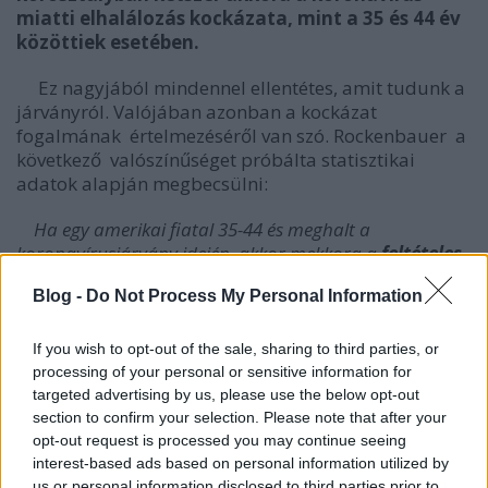
miatti elhalálozás kockázata, mint a 35 és 44 év
közöttiek esetében.
Ez nagyjából mindennel ellentétes, amit tudunk a
járványról. Valójában azonban a kockázat
fogalmának értelmezéséről van szó. Rockenbauer a
következő valószínűséget próbálta statisztikai
adatok alapján megbecsülni:
Ha egy amerikai fiatal 35-44 és meghalt a
koronavírusjárvány idején, akkor mekkora a
feltételes
valószínűsége
annak, hogy koronavírusban halt meg.
Blog -
Do Not Process My Personal Information
És ez az érték nem sokkal kisebb, mint az idősek
esetében. Rockenbauer tudja ezt, nem téved, nem
If you wish to opt-out of the sale, sharing to third parties, or
arról van szó, hogy butaságot beszél. De gondoljuk
processing of your personal or sensitive information for
meg, ha van egy kivételes pártízezres X csoport,
targeted advertising by us, please use the below opt-out
amelyikből egy évben egyetlen ember hal meg,
section to confirm your selection. Please note that after your
általában szerelmi bánatban, és most meghalt egy
opt-out request is processed you may continue seeing
közülük koronavírusban is, akkor a fenti feltételes
interest-based ads based on personal information utilized by
us or personal information disclosed to third parties prior to