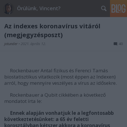
Örülünk, Vincent?
Az indexes koronavírus vitáról
(megjegyzésposzt)
jotunder
•
2021. április 12.
40
Rockenbauer Antal fizikus és Ferenci Tamás
biostatisztikus vitatkozik (most éppen az Indexen)
arról, hogy mennyire veszélyes a vírus az idősekre.
Rockenbauer a Qubit cikkében a következő
mondatot írta le:
Ennek alapján vonhatjuk le a legfontosabb
következtetésünket: a 65 év feletti
korosztályban kétszer akkora a koronavírus