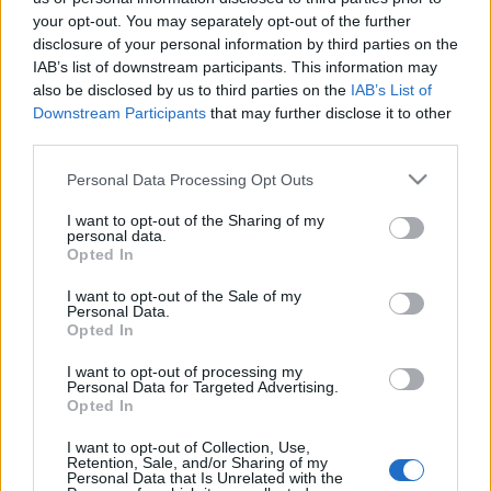
valószínűség ötven százalék. Nyilván nem
your opt-out. You may separately opt-out of the further
mondanánk azt, hogy ebben a korosztályban
disclosure of your personal information by third parties on the
különösen magas a koronavírushalálozás kockázata.
IAB’s list of downstream participants. This information may
Minél magasabb a halálozási valószínűség, annál
also be disclosed by us to third parties on the
IAB’s List of
értelmesebb a kockázat szót használni, de a
Downstream Participants
that may further disclose it to other
Rockenbauer által kockázati valószínűségnek
third parties.
nevezett érték csak akkor lesz azonos a koronavírus
veszélyességi valószínűségével, ha az adott
Please note that this website/app uses one or more Google
Personal Data Processing Opt Outs
korosztály vagy csoport pontosan reprezentálja a
services and may gather and store information including but
halálozási valószínűséget. Persze nagyon idős
not limited to your visit or usage behaviour. You may click to
I want to opt-out of the Sharing of my
personal data.
embereknél az is előfordulhat, hogy aránylag nagy
grant or deny consent to Google and its third-party tags to
Opted In
valószínűséggel meghalnak egy adott évben, és
use your data for below specified purposes in below Google
mivel próbálták védeni őket a koronavírustól a fenti
consent section.
I want to opt-out of the Sale of my
Personal Data.
feltételes valószínűség meglehetősen alacsony.
Opted In
Mikor fejezi ki a Rockenbauer Antal által
kockázatnak nevezett érték azt, amit kockázatnak
I want to opt-out of processing my
érzünk... nem egyszerű. Mindazonáltal egy
Personal Data for Targeted Advertising.
Opted In
életbiztosító cég megközelítése nem lehet nagyon
távol attól, amit Rockenbauer ír. Annak a bizonyos
I want to opt-out of Collection, Use,
fenti X csoportnak a tagja, ha bebiztosítaná magát
Retention, Sale, and/or Sharing of my
Personal Data that Is Unrelated with the
egy évre, esetleg azt venné észre, hogy duplájára