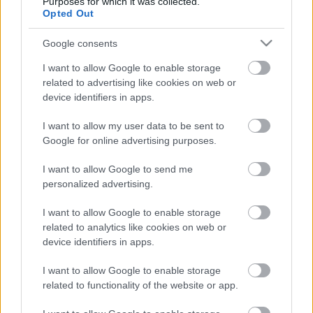
Purposes for which it was collected.
emelkedik a biztosításának az értéke (persze elég
Opted Out
csekély lehet a biztosítási költség).
Google consents
Még egyszer, számomra világosnak tűnik, hogy
I want to allow Google to enable storage
Rockenbauer professzor pontosan látja a
related to advertising like cookies on web or
különbséget, erről mintha írna is a indexes cikkben.
device identifiers in apps.
Senki sem téved igazából. Daniel Kahnemann
számos cikket írt a feltételes valószínűség
I want to allow my user data to be sent to
pszichológiájáról Amos Tverskyvel (a Nobel-díjához
Google for online advertising purposes.
is hozzájárult a feltételes valószínűség kognitív
félreértelmezését igazoló kísérletsorozata) ez
I want to allow Google to send me
nagyon izgalmas problémakör. A feltételes
personalized advertising.
valószínűség, a feltételes várható érték egyáltalán
nem egyszerű dolog, vigyázni kell vele.
I want to allow Google to enable storage
related to analytics like cookies on web or
device identifiers in apps.
I want to allow Google to enable storage
related to functionality of the website or app.