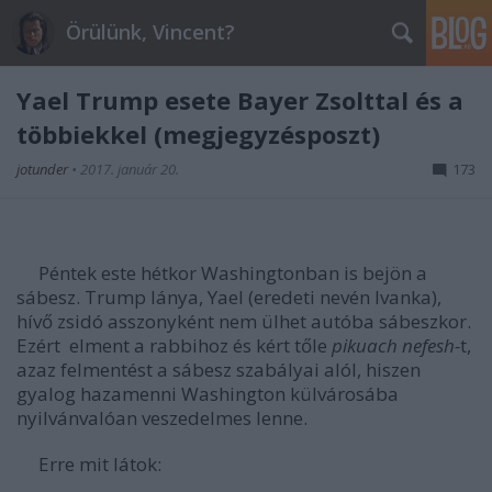
Örülünk, Vincent?
Yael Trump esete Bayer Zsolttal és a
többiekkel (megjegyzésposzt)
jotunder
•
2017. január 20.
173
Péntek este hétkor Washingtonban is bejön a
sábesz. Trump lánya, Yael (eredeti nevén Ivanka),
hívő zsidó asszonyként nem ülhet autóba sábeszkor.
Ezért elment a rabbihoz és kért tőle
pikuach nefesh-
t,
azaz felmentést a sábesz szabályai alól, hiszen
gyalog hazamenni Washington külvárosába
nyilvánvalóan veszedelmes lenne.
Erre mit látok: