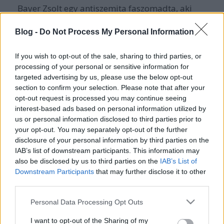
Bayer Zsolt egy antiszemita faszomadta, aki
évekig Arafat-kendőben járt, most azt ünnepli, hogy
Yael apukája lett az elnök, egy ember, aki annyira
Blog -
Do Not Process My Personal Information
Izrael-párti, hogy simán beülhetne a Maccabi Haifa
B-középbe.
If you wish to opt-out of the sale, sharing to third parties, or
processing of your personal or sensitive information for
Schmidt Mária tizenpár éve még lelkesen
targeted advertising by us, please use the below opt-out
magyarázta Torgyánéknak, hogy a Holokauszt csak
section to confirm your selection. Please note that after your
egy jelentéktelen epizódja volt a második
opt-out request is processed you may continue seeing
világháborúnak. Most meg nagyon boldog a kis
interest-based ads based on personal information utilized by
pöcemaca. Tudom, hogy a milliárdjait egy olyan
us or personal information disclosed to third parties prior to
ingatlanneppernek köszönheti, aki, de akkor is.
your opt-out. You may separately opt-out of the further
disclosure of your personal information by third parties on the
A II. Ramszeszt is cionistának nevező dilinyós
IAB’s list of downstream participants. This information may
Bogárlaci bácsi csak azért mondta le a trumppartit,
also be disclosed by us to third parties on the
IAB’s List of
mert véletlenül magára zárta a spájzajtót.
Downstream Participants
that may further disclose it to other
third parties.
Miért örül ez a sok futymánc?
Please note that this website/app uses one or more Google
Personal Data Processing Opt Outs
services and may gather and store information including but
Annak, hogy Trump hagyja majd bomolni
not limited to your visit or usage behaviour. You may click to
I want to opt-out of the Sharing of my