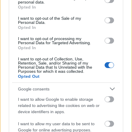
Orbánböbét? Orbán családja nem Obama elnöksége
personal data.
grant or deny consent to Google and its third-party tags to
és Merkel kancellársága alatt lett milliárdos, élet-
Opted In
use your data for below specified purposes in below Google
halál ura? Nem regnálásuk alatt épített stadiont a
consent section.
I want to opt-out of the Sale of my
dácsája mellé Viktor Gyözovics?
Personal Data.
Opted In
Yael Ivanka Trump szépen hazahajtat
Kaloramaba a partyk után, előtte sábesz, utána
I want to opt-out of processing my
Personal Data for Targeted Advertising.
sábesz, középen egy kis kósersushi, a sok ugari
Opted In
majomparádé pedig rájön, hogy megint a zsidók
jártak jól.
I want to opt-out of Collection, Use,
Retention, Sale, and/or Sharing of my
Personal Data that Is Unrelated with the
Purposes for which it was collected.
Opted Out
Google consents
I want to allow Google to enable storage
related to advertising like cookies on web or
device identifiers in apps.
Ajánlott bejegyzések:
I want to allow my user data to be sent to
Google for online advertising purposes.