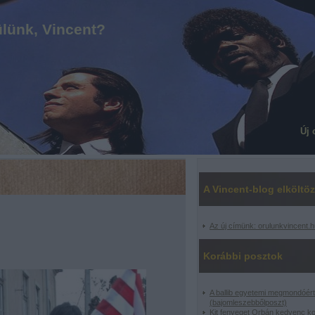
lünk, Vincent?
Új 
A Vincent-blog elköltöz
Az új címünk: orulunkvincent.h
Korábbi posztok
A ballib egyetemi megmondóért
(bajomleszebbőlposzt)
Kit fenyeget Orbán kedvenc k