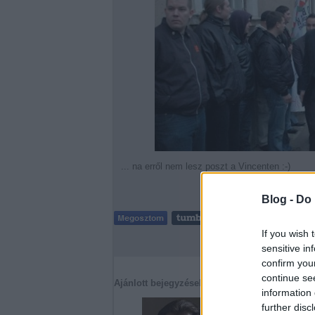
... na erről nem lesz poszt a Vincenten :-)
Blog -
Do 
T
If you wish 
sensitive in
confirm you
continue se
Ajánlott bejegyzések:
information 
further disc