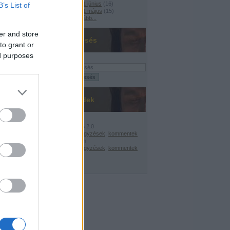
2021 június
(
16
)
B’s List of
2021 május
(
15
)
Tovább
...
er and store
Keresés
to grant or
ed purposes
Feedek
RSS 2.0
bejegyzések
,
kommentek
Atom
E!
bejegyzések
,
kommentek
nelmi csúcs
A központi költségvetés bruttó adóssága: 2010. május: 19.933,4 Mrd Ft; 2011. má
'!