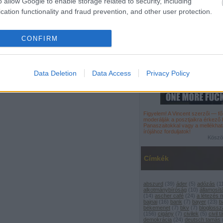
o allow Google to enable storage related to security, including
cation functionality and fraud prevention, and other user protection.
CONFIRM
Data Deletion
Data Access
Privacy Policy
Figyelem! A Vincent szerzői — 
moderálják a
posztjaikra érkező
Panaszaitokkal vagy a mellékhat
írójához
forduljatok
!
Köszön
Címkék
abszurd
(
39
)
áder
(
5
)
adózás
(
1
alkotmánybíróság
(
10
)
államosít
(
14
)
ascher café
(
24
)
a létezés
bajnai
(
16
)
bank
(
7
)
bayer
(
23
)
b
békemenet
(
7
)
bkv
(
7
)
bloglossz
(
156
)
cigány
(
7
)
civilek
(
5
)
civil 
demokrácia
(
24
)
deutsch tamás