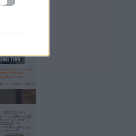
főszabályként — maguk
 hozzászólásokat
.
ásokkal a poszt
ettel: Vincent Anomália
1
)
alkotmány
(
45
)
ás
(
7
)
arcképcsarnok
 magyar minősége
(
6
)
ayerzsolt
(
14
)
a
(
14
)
borzalmasvers
társadalom
(
8
)
(
6
)
devizahitelek
(
9
)