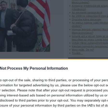
titkosszolgája?
A magyar értelmiségi elit avag
(rövidposzt)
Az egyetemi rangsorokról
Az 1939-es választásról meg ú
Druzsba kötve táncevaty
Az egész magyar sajtó félreford
elnököt?
Hogyan legyünk világhírű filoz
Magyarországon?
Ismerik azt a viccet, hogy az 
beszélget az orosz Lovas Istv
Orbán Viktor zuhanyértelmisé
Kijevben kenyérért (privátposz
Most múlik. De mi?
Tovább
...
Rovataink
Not Process My Personal Information
etszik
0
Viccországban
Gengszterkrónik
Focitörténelem
Borzalmasvers
H
to opt-out of the sale, sharing to third parties, or processing of your per
nap idézete
Zene-bona
formation for targeted advertising by us, please use the below opt-out s
r selection. Please note that after your opt-out request is processed y
Ez nektek vicces?
eing interest-based ads based on personal information utilized by us or
disclosed to third parties prior to your opt-out. You may separately opt-
losure of your personal information by third parties on the IAB’s list of