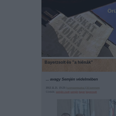
Örü
Bayerzsolt és "a hiénák"
... avagy Semjén védelmében
2012.11.21. 15:23 |
szempontpuska
|
34
komment
Címkék:
semjén zsolt
semjén
bayer
bayerzsolt