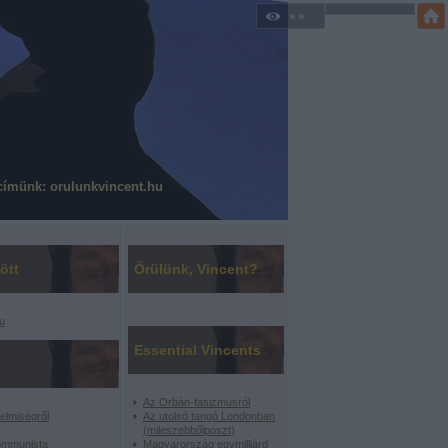
címünk: orulunkvincent.hu
ött
Örülünk, Vincent?
u
Essential Vincents
Az Orbán-fasizmusról
elmiségről
Az utolsó tangó Londonban
(mileszebbőlposzt)
ommunista
Magyarország egymilliárd