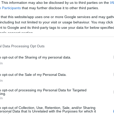
. This information may also be disclosed by us to third parties on the
IA
Participants
that may further disclose it to other third parties.
 that this website/app uses one or more Google services and may gath
including but not limited to your visit or usage behaviour. You may click 
Az egész
 to Google and its third-party tags to use your data for below specifi
Jobban teljesít...
magyar sajtó
ogle consent section.
félrefordította a
lengyel elnököt?
l Data Processing Opt Outs
o opt-out of the Sharing of my personal data.
In
FRISSÍTV
Ismerik azt a
Márki-Zay esete
o opt-out of the Sale of my Personal Data.
Itt az újabb törté
viccet, hogy az
a zsidózással
In
orosz Bayer
Szűjjé má
Zsolt beszélget
to opt-out of processing my Personal Data for Targeted
az orosz Lovas
ing.
Istvánnal?
In
o opt-out of Collection, Use, Retention, Sale, and/or Sharing
SÜTI BEÁLLÍTÁSOK MÓDOSÍTÁSA
ersonal Data that Is Unrelated with the Purposes for which it