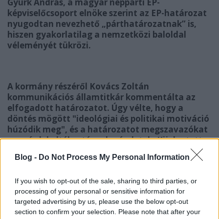
Gyürk András, a magyar néppárti EP-
képviselőcsoport elnöke szerint az EP-határozat
nyugodtan nevezhető „párthatározatnak” is,
hiszen gyakorlatilag a nemzetközi baloldal
véleményét tükrözi.
A kormány részéről Kovács Zoltán
kommunikációs államtitkár kommentálta az
elfogadott határozatot.
Úgy vélte, hogy a
döntés mögött "ideológiai és politikai motiváció
húzódik meg", és a határozatot megszavazókat
nem érdekelték a tények, részletek.
Kijelentette:
a kormány sajnálattal vette tudomásul az EP
Blog -
Do Not Process My Personal Information
döntését, de annak szerencsére semmilyen jogi
következménye sincs. —
Valójában a határozat:
If you wish to opt-out of the sale, sharing to third parties, or
*egyrészt emlékeztet arra, hogy a tavaly elfogadott
processing of your personal or sensitive information for
targeted advertising by us, please use the below opt-out
alkotmány „egyes rendelkezéseit az Európai
section to confirm your selection. Please note that after your
Parlament már 2011. július 5-én bírálta, felhívva a