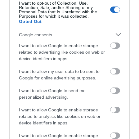
Magyarországnak szánt kohéziós támogatás
I want to opt-out of Collection, Use,
kifizetését, mert az ország nem teljesítette a deficit
Retention, Sale, and/or Sharing of my
Personal Data that Is Unrelated with the
csökkentésére előírt kötelezettségeit. A javaslatot az
Purposes for which it was collected.
EU-tagországok pénzügyminiszteri tanácsának kell
Opted Out
jóváhagynia. Olli Rehn, a bizottság gazdasági és
pénzügyi kérdésekben illetékes alelnöke
azt
Google consents
hangoztatta, hogy a javaslatnak "erős ösztönzőnek
I want to allow Google to enable storage
kell lennie Magyarország számára, hogy (...)
related to advertising like cookies on web or
megfelelő makrogazdasági és pénzügyi feltételeket
device identifiers in apps.
hozzon létre".
I want to allow my user data to be sent to
Giró-Szász András, a kormány és
Szijjártó Péter,
Google for online advertising purposes.
a miniszterelnök személyes szóvivője közös
közleményében szögezte le, hogy a kormány
I want to allow Google to send me
szerint az Európai Bizottság javaslata
personalized advertising.
megalapozatlan, méltánytalan, jogi
szempontból vitatható és az alapszerződések
I want to allow Google to enable storage
szellemével
ellentétes
, "hiszen egy jövőben
related to analytics like cookies on web or
feltételezett esemény miatt akar megállapítani
device identifiers in apps.
szankciót".
I want to allow Google to enable storage