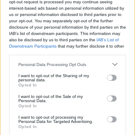
opt-out request is processed you may continue seeing
magyar kormányt, hogy rendezze a Velencei
interest-based ads based on personal information utilized by
Bizottság által kiemelt kérdéseket és aggályokat;
us or personal information disclosed to third parties prior to
your opt-out. You may separately opt-out of the further
* másrészt „
utasítja
az Állampolgári Jogi, Bel- és
disclosure of your personal information by third parties on the
Igazságügyi Bizottságot, hogy az Európai
IAB’s list of downstream participants. This information may
Bizottsággal, az Európa Tanáccsal és a Velencei
also be disclosed by us to third parties on the
IAB’s List of
Bizottsággal együttműködve kísérje figyelemmel a
Downstream Participants
that may further disclose it to other
Bizottság és az Európai Parlament ... említett
third parties.
ajánlásainak végrehajtását és a végrehajtás módját,
és megállapításairól készítsen jelentést”. Egyúttal
Please note that this website/app uses one or more Google
Personal Data Processing Opt Outs
utasítja
az Elnökök Értekezletét, hogy e jelentés
services and may gather and store information including but
fényében mérlegelje, szükség van-e intézkedésekre”.
not limited to your visit or usage behaviour. You may click to
I want to opt-out of the Sharing of my
personal data.
grant or deny consent to Google and its third-party tags to
Opted In
Mint láthatjuk, kormánypártjaink és politikusaik
use your data for below specified purposes in below Google
consent section.
monolit egységben utasították el a "jelentéktelen"
I want to opt-out of the Sale of my
Personal Data.
határozatot.
Opted In
Más: az Európai Bizottság szerdán azt javasolta,
I want to opt-out of processing my
hogy jövő januártól függesszék fel 495 millió euró (a
Personal Data for Targeted Advertising.
Opted In
jövőre esedékes támogatásunk közel harmada)