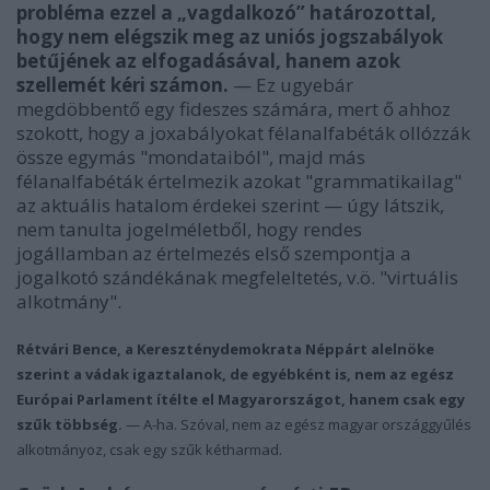
probléma ezzel a „vagdalkozó” határozottal,
hogy nem elégszik meg az uniós jogszabályok
betűjének az elfogadásával, hanem azok
szellemét kéri számon.
— Ez ugyebár
megdöbbentő egy fideszes számára, mert ő ahhoz
szokott, hogy a joxabályokat félanalfabéták ollózzák
össze egymás "mondataiból", majd más
félanalfabéták értelmezik azokat "grammatikailag"
az aktuális hatalom érdekei szerint — úgy látszik,
nem tanulta jogelméletből, hogy rendes
jogállamban az értelmezés első szempontja a
jogalkotó szándékának megfeleltetés, v.ö. "virtuális
alkotmány".
Rétvári Bence, a
Kereszténydemokrata Néppárt alelnöke
szerint a vádak igaztalanok, de egyébként is,
nem az egész
Európai Parlament
ítélte el Magyarországot
, hanem csak egy
szűk többség.
— A-ha. Szóval, nem az egész magyar országgyűlés
alkotmányoz, csak egy szűk kétharmad.