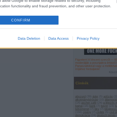
o allow Google to enable storage related to security, including
cation functionality and fraud prevention, and other user protection.
CONFIRM
Data Deletion
Data Access
Privacy Policy
Figyelem! A Vincent szerzői — 
moderálják a
posztjaikra érkező
Panaszaitokkal vagy a mellékhat
írójához
forduljatok
!
Köszön
Címkék
abszurd
(
39
)
áder
(
5
)
adózás
(
1
alkotmánybíróság
(
10
)
államosít
(
14
)
ascher café
(
24
)
a létezés
bajnai
(
16
)
bank
(
7
)
bayer
(
23
)
b
békemenet
(
7
)
bkv
(
7
)
bloglossz
(
156
)
cigány
(
7
)
civilek
(
5
)
civil 
demokrácia
(
24
)
deutsch tamás