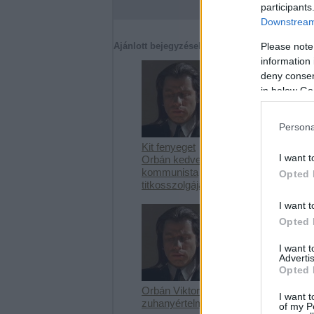
participants
Downstream 
Ajánlott bejegyzések:
Please note
information 
deny consent
in below Go
Persona
Kit fenyeget
Az egyetemi
I want t
Orbán kedvenc
rangsorokról
kommunista
Opted 
titkosszolgája?
I want t
Opted 
I want 
Advertis
Opted 
Orbán Viktor
Dodóra várva
I want t
zuhanyértelmisé
of my P