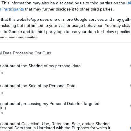
. This information may also be disclosed by us to third parties on the
IA
Participants
that may further disclose it to other third parties.
 that this website/app uses one or more Google services and may gath
including but not limited to your visit or usage behaviour. You may click 
 to Google and its third-party tags to use your data for below specifi
Jobban teljesít...
ogle consent section.
l Data Processing Opt Outs
Hogyan legyünk
o opt-out of the Sharing of my personal data.
világhírű
filozófusok
In
Magyarországo
FRISSÍTV
n?
o opt-out of the Sale of my Personal Data.
Itt az újabb törté
In
Szűjjé má
to opt-out of processing my Personal Data for Targeted
ing.
In
o opt-out of Collection, Use, Retention, Sale, and/or Sharing
ersonal Data that Is Unrelated with the Purposes for which it