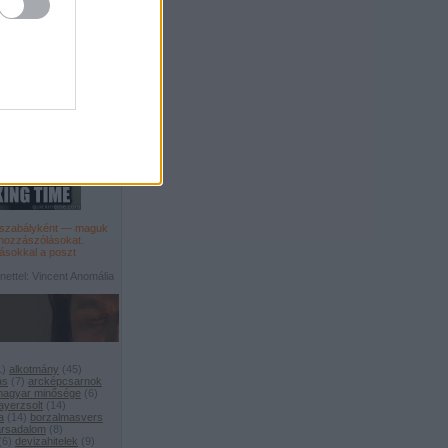
főszabályként — maguk
 hozzászólásokat
.
ásokkal a poszt
ettel: Vincent Anomália
1
)
alkotmány
(
45
)
ás
(
7
)
arcképcsarnok
 magyar minősége
(
6
)
ayerzsolt
(
14
)
a
(
14
)
borzalmasvers
társadalom
(
8
)
(
6
)
devizahitelek
(
9
)