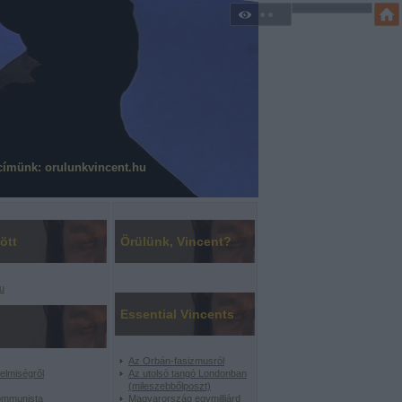
címünk: orulunkvincent.hu
ött
Örülünk, Vincent?
u
Essential Vincents
Az Orbán-fasizmusról
elmiségről
Az utolsó tangó Londonban
(mileszebbőlposzt)
ommunista
Magyarország egymilliárd