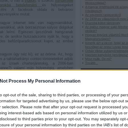
tűnik, ő van a
videon
, ő szokott
mindenféle
titkosszolgája?
orokba betelefonálni
és hülyeségeket
A magyar értelmiségi elit avag
zélni. A facebook oldala is belvárosi
(rövidposzt)
ezvényekre mutat.
Az egyetemi rangsorokról
Az 1939-es választásról meg ú
agyar internet tele van nagymamákkal,
Druzsba kötve táncevaty
amákkal, akik borzasztóan súlyos dolgokat
Az egész magyar sajtó félreford
elnököt?
nak leírni. Egészen ijesztőnek hangzanak
Hogyan legyünk világhírű filoz
re, de amikor huszadszorra írják le, hogy a
Magyarországon?
ndes befőzőparadicsomot kapni, az ember
Ismerik azt a viccet, hogy az 
beszélget az orosz Lovas Istv
Orbán Viktor zuhanyértelmisé
 nagyon úgy néz ki), ez az öröme. Az, hogy
Kijevben kenyérért (privátposz
s a taktaharkányi conteo történeteiket adják
Most múlik. De mi?
az izraeli charterjáratokig, a 2006-ban
Tovább
...
 lenne?) valami más hülyeségig, amelyben
antiszemitáknak is tökéletlenek, nemhogy
Rovataink
i Bogárlacibátyánkat, sokkal jobban érdekli
Not Process My Personal Information
szeresen magyarázzák, hogy is működik a
Viccországban
Gengszterkrónik
Focitörténelem
Borzalmasvers
H
ondják el ugyanazt, teljesen kényszeresen,
to opt-out of the sale, sharing to third parties, or processing of your per
nap idézete
Zene-bona
formation for targeted advertising by us, please use the below opt-out s
r selection. Please note that after your opt-out request is processed y
Ez nektek vicces?
eing interest-based ads based on personal information utilized by us or
disclosed to third parties prior to your opt-out. You may separately opt-
etszik
0
losure of your personal information by third parties on the IAB’s list of