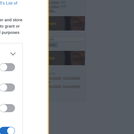
2021 június
(
16
)
B’s List of
2021 május
(
15
)
Tovább
...
er and store
Keresés
to grant or
ed purposes
Feedek
RSS 2.0
bejegyzések
,
kommentek
Atom
E!
bejegyzések
,
kommentek
nelmi csúcs
A központi költségvetés bruttó adóssága: 2010. május: 19.933,4 Mrd Ft; 2011. máj
'!