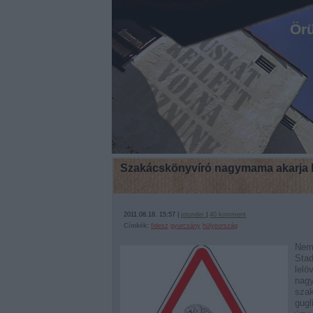
Örü
Szakácskönyvíró nagymama akarja l
2011.08.18. 15:57 |
jotunder
|
40
komment
Címkék:
fidesz
gyurcsány
hülyeország
Nem
Sta
lelö
nag
sza
gugl