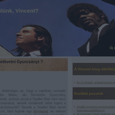
lünk, Vincent?
Új 
elövetni Gyurcsányt ?
A Vincent-blog elköltöz
Az új címünk: orulunkvincent.h
 lehetséges az, hogy a sajtóban szereplő
Korábbi posztok
dler Mária, aki felvetette Gyurcsány
vését, azonos azzal a Stadler Mari néni nevű
ymamával, akinek mindenütt lehet kapni a
kácskönyvét? Tessék a Stadler Mari nevet
A ballib egyetemi megmondóért
(bajomleszebbőlposzt)
izni, látni fognak egy
fényképet
, és nekem
Kit fenyeget Orbán kedvenc k