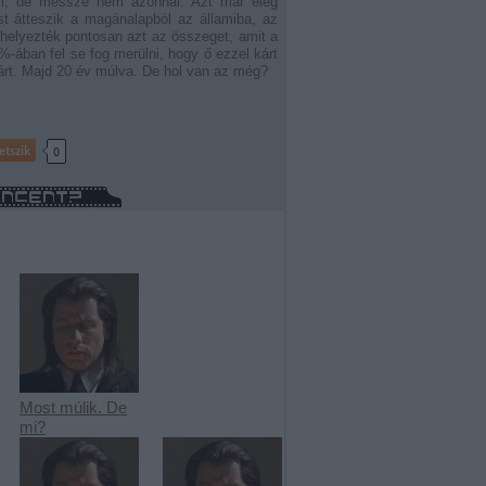
yi, de messze nem azonnal. Azt már elég
t átteszik a magánalapból az államiba, az
lhelyezték pontosan azt az összeget, amit a
-ában fel se fog merülni, hogy ő ezzel kárt
árt. Majd 20 év múlva. De hol van az még?
etszik
0
Most múlik. De
mi?