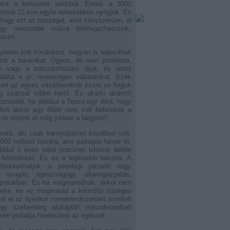
mint a befizetett adókból. Ennek a 3000
 immár 12 éve egyre nehezebben nyögjük. És
 hogy ezt az összeget, amit kényszerűen, el
gy nemzedék múlva fellélegezhessünk,
azért.
telen volt körülnézni, hogyan is teljesítheti
lőször a bankokat. Ügyes, de nem probléma,
si vagy a sorszámhúzási díjat, és abból
lálta a jó, nyereséges vállalatokat. Ezek
ert az egyes vásárlásoknál észre se fogjuk
eg százzal többe kerül. És akárki akármit
rosszabb, ha például a Tesco úgy dönt, hogy
Mert akkor egy fillért nem kell befizetnie a
ne térjünk el még jobban a tárgytól!)
kit, aki csak karnyújtásnyi közelben volt,
00 milliárd forintra, ami parlagon hever itt.
dául 3 éven belül precízen lehetne belőle
feltételeket. És ez a legkisebb haszna. A
fenntarthatjuk a jelenlegi pazarló nagy
 nyugdíj, egészségügy, államigazgatás,
apotukban. És ha megmaradnak, akkor nem
deke, és ez megmarad a kétmillió hűséges
é el az ilyenkor menetrendszerűen ismételt
y szellemileg alultáplált másodvonalbeli
ele próbálja hitelesíteni az egészet.