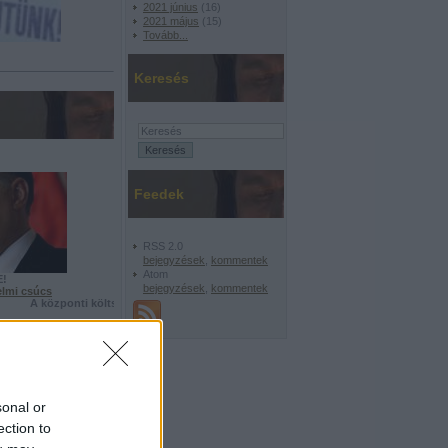
2021 június
(
16
)
2021 május
(
15
)
Tovább
...
Keresés
Feedek
RSS 2.0
bejegyzések
,
kommentek
Atom
E!
bejegyzések
,
kommentek
nelmi csúcs
A központi költségvetés bruttó adóssága: 2010. május: 19.933,4 Mrd Ft; 2011. má
'!
sonal or
ection to