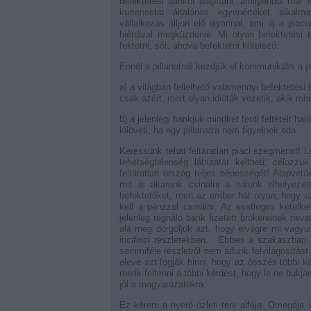
befektetési bankot alapítani, amilyenből már 
kurrensebb általános egyenértéket alkal
vállalkozás álljon elő olyannal, ami új a piac
hiénával megküzdenie. Mi olyan befektetési b
fektetni, sőt, ahova befektetni kötelező.
Ennél a pillanatnál kezdjük el kommunikálni a p
a) a világban fellelhető valamennyi befektetési
csak azért, mert olyan idióták vezetik, akik mia
b) a jelenlegi bankjuk mindkét fenti feltételt ha
kilöveti, ha egy pillanatra nem figyelnek oda.
Keressünk tehát feltáratlan piaci szegmenst! 
tehetségtelenség látszatát keltheti: céloz
feltáratlan ország teljes népességét! Alapvető
mit is akarunk csinálni a nálunk elhelyeze
befektetőket, mert az ember hát olyan, hogy az
kell a pénzzel csinálni. Az esetleges kételke
jelenleg regnáló bank fizetett brókereinek neve
alá meg dörgöljük azt, hogy elvégre mi vagy
incifinci részletekben... Ebben a szakaszban k
semmiféle részletről nem adunk felvilágosítást
eleve azt fogják hinni, hogy az összes többi 
merik feltenni a többi kérdést, hogy le ne bukja
jól a magyarázatokra.
Ez kérem a nyerő üzleti terv alfája. Omegája, ü