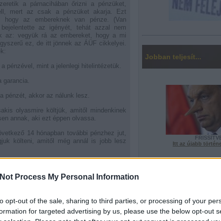
eretik a párnacihában őrizni a pénzüket,
 kell, mert az csak a pénzüket akarja. Ezt
tel, hogy az embereknek van pénze. (Van
bejelentette az igényét, tehát azzal nem
ak az: vegyük rá az embereket, hogy a mi
gyszerű ez, de itt jönnek az ÁÜF cikkelyei.
k:
Jobban teljesít...
 pénzével, mint a jelenlegi hitelintézetük.
 garancia.
 a pénzét, akkor az nálunk lesz.
akis olyasmire költjük, amitől mindenkinek
sen annak, aki ezt éppen olvassa.
következő 14 hónapban további pénzhez jut,
FRISSÍTV
gjuk költeni, amitől még annál is jobb lesz
Itt az újabb törté
Szűjjé má
iről mindenki tudja, hogy egy kiflicsücsöknél
i ügyfélszolgálatosnak.
Not Process My Personal Information
k megfelelő kommunikációra van szükségünk.
szt, és kimondatjuk vele, hogy egyszerűen
to opt-out of the sale, sharing to third parties, or processing of your per
ban kezelni, mint ahogy mi kezeljük. Itt kell
 említettük meg a garanciát. Most már
formation for targeted advertising by us, please use the below opt-out s
egy mellékesen. Fontos hangsúlyozni, hogy