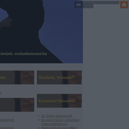
címünk: orulunkvincent.hu
ött
Örülünk, Vincent?
u
Essential Vincents
Az Orbán-fasizmusról
elmiségről
Az utolsó tangó Londonban
(mileszebbőlposzt)
ommunista
Magyarország egymilliárd