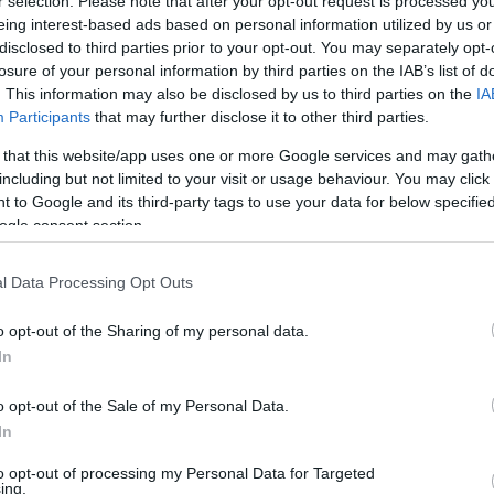
r selection. Please note that after your opt-out request is processed y
 aki nálunk helyezi el, hanem azonnal és
eing interest-based ads based on personal information utilized by us or
hában ugyanis megeszik az egerek, a bankok
omó pénzt vesznek le az ott elhelyezett
disclosed to third parties prior to your opt-out. You may separately opt-
llentétben velünk, akik egy fillér kezelési
losure of your personal information by third parties on the IAB’s list of
Te már bekövetted?
etési díjat sem számolunk fel, és ezzel
. This information may also be disclosed by us to third parties on the
IA
ő az emberek nálunk elhelyezett pénze. A
ete szerint kell kidolgozni. Ez volt eddig a
Participants
that may further disclose it to other third parties.
 that this website/app uses one or more Google services and may gath
őnek tartják azokat az igazságokat, hogy aki
including but not limited to your visit or usage behaviour. You may click 
nem ért ezzel egyet, az bűnös az Úr és az
 to Google and its third-party tags to use your data for below specifi
zeretnek idiótának látszani, sőt, önnön
l, hogy azok. Mivel azonban nekik emiatt
ogle consent section.
ell megkommunikálni. A többiek között van
an vitatná téziseinket, ezeket azonban ön-
gyértelmű célzásokat teszünk arra, hogy
l Data Processing Opt Outs
arják, és mint ilyenek, kivettetendők a
ek és keserű meggyen.
o opt-out of the Sharing of my personal data.
lgárra épít. A pénzes ügyfelek IQ-ja normál
In
 levágtuk a szélső értékeket (mondjuk 10%-
onyítottuk, hogy az ellenséges bank aljadék
ő 23%-ot pedig eddigi kommunikációnkkal a
o opt-out of the Sale of my Personal Data.
pesség 2/3-a tehát minden további presszió
g terjedő maradék 17% azt fogja tenni, amit
In
Vincenzúra
 oldaláról levágtunk 10%-ot — a 100 alatti
ti tervet eleve rájuk alapoztuk. A katatonok
to opt-out of processing my Personal Data for Targeted
unk, az ellenséges 10%-tól meg kártérítés
ing.