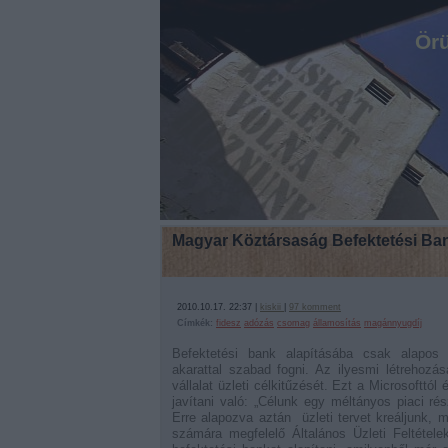
Örü
Magyar Köztársaság Befektetési Ban
2010.10.17. 22:37 |
kiskii
|
97
komment
Címkék:
fidesz
adózás
csomag
államosítás
magánnyugdíj
Befektetési bank alapításába csak alapos e
akarattal szabad fogni. Az ilyesmi létrehoz
vállalat üzleti célkitűzését. Ezt a Microsofttó
javítani való: „Célunk egy méltányos piaci r
Erre alapozva aztán
üzleti tervet kreáljunk
számára megfelelő Általános Üzleti Feltétele