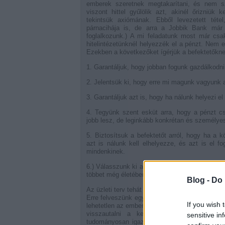
emberek szeretnek megtakarítani, és nem sz
viszont hittel gyűlölik azt, akinél őrizniük
tekintsük axiómának. Ebből levezetett té
párnacihája is, de arra a Jobbik Bank már 
foglalkozunk.) A mi feladatunk most már cs
hitelintézetünknél helyezzék el a pénzt. Nem e
Ezekben a következőket ígérjük a befektetőkne
1. Garantáljuk, hogy jobban fogunk gazdálkodni a
2. Jelentsük ki, hogy erre mi magunk vagyunk a
3. Garantáljuk azt is, hogy ha nálunk helyezi el
4. Tegyünk szent esküt arra, hogy a pénzt cs
jobb lesz, de leginkább konkrétan és személye
5. Biztosítsuk a befektetőt arról, hogy ha a 
azt is nálunk kell elhelyezze, és azt is el fo
mindenkinek.
6.) Válasszunk ki az igazgatóságból valakit, ak
többet még életében nem lopott, és nevezzük k
Blog -
Do 
Az üzleti terv tehát készen áll, most már csa
Erre felveszünk egy magasan képzett közgazdá
If you wish 
lehetetlen az emberek pénzét annál racionálisab
visszautalni a kezdetekre, ahol először
sensitive in
tudományosan igazolt tényként említjük, mint