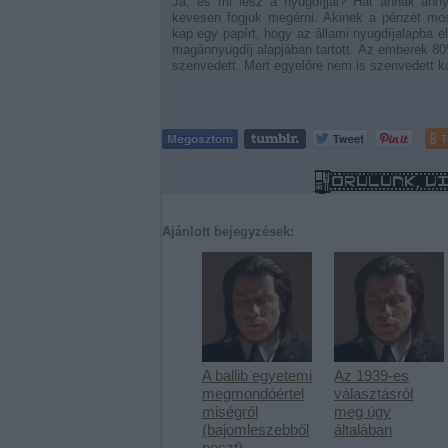
Ja, és mi lesz a nyugdíjjal? Hát annak ann
kevesen fogjuk megérni. Akinek a pénzét mos
kap egy papírt, hogy az állami nyugdíjalapba e
magánnyugdíj alapjában tartott. Az emberek 80%
szenvedett. Mert egyelőre nem is szenvedett k
T
Ajánlott bejegyzések:
A ballib egyetemi
Az 1939-es
megmondóértel
választásról
miségről
meg úgy
(bajomleszebből
általában
poszt)