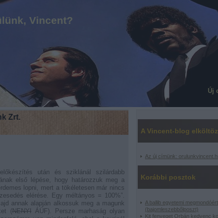
lünk, Vincent?
Új 
k Zrt.
A Vincent-blog elköltöz
Az új címünk: orulunkvincent.h
lőkészítés után és sziklánál szilárdabb
Korábbi posztok
ásának első lépése, hogy határozzuk meg a
l érdemes lopni, mert a tökéletesen már nincs
észesedés elérése. Egy méltányos = 100%”.
, majd annak alapján alkossuk meg a magunk
A ballib egyetemi megmondóért
(bajomleszebbőlposzt)
ket (
NENYI
ÁÜF). Persze marhaság olyan
Kit fenyeget Orbán kedvenc k