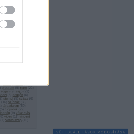
zék
(
7
)
erkölcs
(
17
)
)
eu elnökség
(
8
)
eszdemokrácia
(
7
)
film
(
19
)
focikvíz
(
54
)
gasztrowhat
(
9
)
gengszterkrónikák
(
14
)
 válasz
(
19
)
hétköznapi
x
(
5
)
hülyék nyelve
(
16
)
gazságszolgáltatás
(
6
)
7
)
járai
(
12
)
jobbik
(
17
)
kampányszemle
(
9
)
kdnp
(
9
)
kétharmad
mle
(
9
)
konzervatív
yzás
(
42
)
kósa
(
8
)
)
lánczi
(
5
)
lázár jános
)
longtail
(
10
)
)
március 15
(
8
)
f
(
5
)
média
(
48
)
(
5
)
mosonyigyörgy
(
7
)
avracsics
(
14
)
nedudgi
g
(
5
)
nemzeti
díj
(
5
)
oktatás
(
12
)
orbanisztán
(
15
)
5
)
országgyűlés
(
6
)
)
program
(
9
)
retró
(
22
)
)
rogán
(
9
)
sajtó
(
22
)
meczi
(
8
)
semjén
(
6
)
9
)
stumpf
(
5
)
szász
(
6
)
ó
(
16
)
színház
(
35
)
2
)
társadalom
(
50
)
(
5
)
tudjukkik
(
22
)
észség
(
9
)
választás
68
)
videó
(
11
)
vincent
(
7
)
vörösiszap
(
16
)
SÜTI BEÁLLÍTÁSOK MÓDOSÍTÁSA