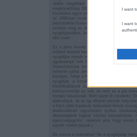
utóbbi megoldást választotta: hiteleket vet
megközelítőleg 300–400 milliárd forint volt. 
I want t
közeledve egyre jobban eltolódik az állami és
az 1998-ban munkába állt generáció aktív 
pénztárakba fizesse be a járulékát. A terv lén
I want t
szűnjön meg az állami nyugdíj, vagyis minden
authenti
nyugdíjjárulékra, és előre kalkulálhasson azzal,
idős éveit.
Ez a pénz évente szépen gyűlik a magánnyug
milliárd forintról beszélünk. Ki nyert ezzel és
nyugdíjba menők nyertek. És veszteni is elsőso
ugyanannyit kell befizetniük, mint apáiknak,
finanszírozniuk kell a különbözetet. Mert 
nehezen juthat pénzhez az állam. (Ide tenném
középen. Tehát a Medgyessy-kormány erre az i
nyugdíjat, a közalkalmazottak 50%-os bérem
közfelkiáltással szavazta meg a Fidesz is
kikényszerítője ez volt, és nem az a pár tonna
hordani takarásnak. Mert lopott itt mindenki:
alattvalójuk, de az így ellopott pénzek még sta
a folyó jóléti kiadások fedezetéül felvett öss
eladósodásért egyszerűen szólva ostobasá
állampolgárok kaptuk kézhez készpénzben, m
egészségügyhöz, valamint arra, hogy orvosi 
cipőnk mellett járjunk.)
De vissza a mantrához! Ha a nyugdíjalap hiányát