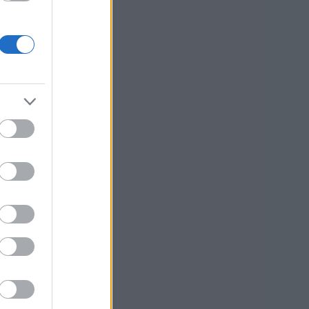
főszabályként — maguk
 hozzászólásokat
.
ásokkal a poszt
ettel: Vincent Anomália
1
)
alkotmány
(
45
)
ás
(
7
)
arcképcsarnok
 magyar minősége
(
6
)
ayerzsolt
(
14
)
a
(
14
)
borzalmasvers
társadalom
(
8
)
(
6
)
devizahitelek
(
9
)