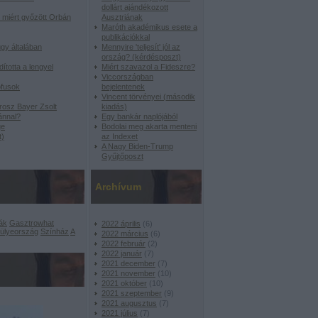
dollárt ajándékozott
y miért győzött Orbán
Ausztriának
Maróth akadémikus esete a
publikációkkal
gy általában
Mennyire 'teljesít' jól az
ország? (kérdésposzt)
ította a lengyel
Miért szavazol a Fideszre?
Viccországban
ófusok
bejelentenek
Vincent törvényei (második
orosz Bayer Zsolt
kiadás)
ánnal?
Egy bankár naplójából
ge
Bodolai meg akarta menteni
t)
az Indexet
A Nagy Biden-Trump
Gyűjtőposzt
Archívum
ák
Gasztrowhat
2022 április
(
6
)
ülyeország
Színház
A
2022 március
(
6
)
2022 február
(
2
)
2022 január
(
7
)
2021 december
(
7
)
2021 november
(
10
)
2021 október
(
10
)
2021 szeptember
(
9
)
2021 augusztus
(
7
)
2021 július
(
7
)