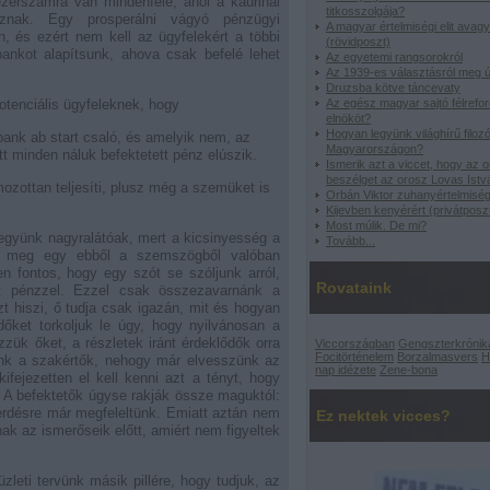
ezerszámra van mindenfelé, ahol a kaurinál
titkosszolgája?
maznak. Egy prosperálni vágyó pénzügyi
A magyar értelmiségi elit avag
on, és ezért nem kell az ügyfelekért a többi
(rövidposzt)
ankot alapítsunk, ahova csak befelé lehet
Az egyetemi rangsorokról
Az 1939-es választásról meg ú
Druzsba kötve táncevaty
otenciális ügyfeleknek, hogy
Az egész magyar sajtó félreford
elnököt?
Hogyan legyünk világhírű filoz
 bank ab start csaló, és amelyik nem, az
Magyarországon?
tt minden náluk befektetett pénz elúszik.
Ismerik azt a viccet, hogy az 
beszélget az orosz Lovas Istv
lmozottan teljesíti, plusz még a szemüket is
Orbán Viktor zuhanyértelmisé
Kijevben kenyérért (privátposz
Most múlik. De mi?
Legyünk nagyralátóak, mert a kicsinyesség a
Tovább
...
zuk meg egy ebből a szemszögből valóban
en fontos, hogy egy szót se szóljunk arról,
Rovataink
tt pénzzel. Ezzel csak összezavarnánk a
t hiszi, ő tudja csak igazán, mit és hogyan
dőket torkoljuk le úgy, hogy nyilvánosan a
zzük őket, a részletek iránt érdeklődők orra
Viccországban
Gengszterkrónik
Focitörténelem
Borzalmasvers
H
unk a szakértők, nehogy már elvesszünk az
nap idézete
Zene-bona
ifejezetten el kell kenni azt a tényt, hogy
. A befektetők úgyse rakják össze maguktól:
kérdésre már megfeleltünk. Emiatt aztán nem
Ez nektek vicces?
nak az ismerőseik előtt, amiért nem figyeltek
zleti tervünk másik pillére, hogy tudjuk, az