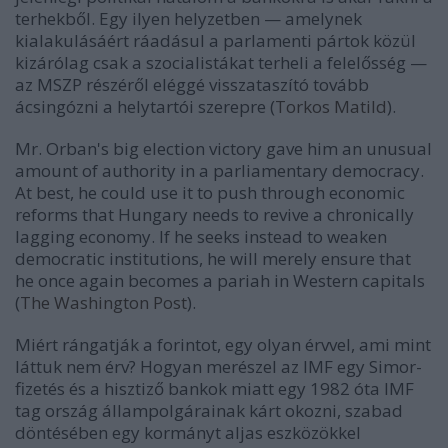
terhekből. Egy ilyen helyzetben — amelynek
kialakulásáért ráadásul a parlamenti pártok közül
kizárólag csak a szocialistákat terheli a felelősség —
az MSZP részéről eléggé visszataszító tovább
ácsingózni a helytartói szerepre (
Torkos Matild
).
Mr. Orban's big election victory gave him an unusual
amount of authority in a parliamentary democracy.
At best, he could use it to push through economic
reforms that Hungary needs to revive a chronically
lagging economy. If he seeks instead to weaken
democratic institutions, he will merely ensure that
he once again becomes a pariah in Western capitals
(
The Washington Post
).
Miért rángatják a forintot, egy olyan érvvel, ami mint
láttuk nem érv? Hogyan merészel az IMF egy Simor-
fizetés és a hisztiző bankok miatt egy 1982 óta IMF
tag ország állampolgárainak kárt okozni, szabad
döntésében egy kormányt aljas eszközökkel