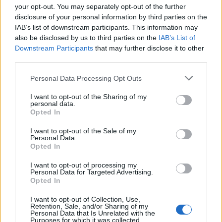
vetni a bankadót, csak azt nézik meg, hogy
your opt-out. You may separately opt-out of the further
Magyarországnak a nagy nyomás ellenére sikerül-e
disclosure of your personal information by third parties on the
keresztülvinnie eredeti szándékát (
László Tamás
).
IAB’s list of downstream participants. This information may
also be disclosed by us to third parties on the
IAB’s List of
"This is just another incident of foot in mouth
Downstream Participants
that may further disclose it to other
disease from the new government" said Kieran
third parties.
Curtis, who helps manage about $2 billion in bonds,
Please note that this website/app uses one or more Google
Personal Data Processing Opt Outs
including Hungarian government debt, at Aviva
services and may gather and store information including but
Investors in London. Without the IMF, “there may or
not limited to your visit or usage behaviour. You may click to
I want to opt-out of the Sharing of my
may not be enough appetite to buy Hungarian
personal data.
grant or deny consent to Google and its third-party tags to
Opted In
assets to make up for the lack of funding”
use your data for below specified purposes in below Google
(
Bloomberg Businessweek
).
consent section.
I want to opt-out of the Sale of my
Personal Data.
Austerity has its limits. So does lenders' patience
Opted In
(
The Economist
).
I want to opt-out of processing my
Personal Data for Targeted Advertising.
De most, amikor Rosenbergék (IMF) és Rehnnék (EU)
Opted In
megérkeznek, és bejelentik diktátumaikat, nos, most
éppen pénzügyi szabadságharc folyik. És mindenki
I want to opt-out of Collection, Use,
Retention, Sale, and/or Sharing of my
ellenség. Mert ellenség az MSZP is, és mindaz, ami
Personal Data that Is Unrelated with the
körülötte vegetál. S ellenség a sajtójuk is, amelytől
Purposes for which it was collected.