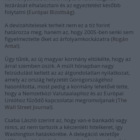
lezárását elhalasztani és az egyeztetést később
folytatni (
Európai Bizottság
).
A devizahitelesek terheit nem ez a tíz forint
határozza meg, hanem az, hogy 2005-ben senki sem
figyelmeztette őket az árfolyamkockázatra (
Rogán
Antal
).
Úgy tűnik, az új magyar kormány eltökélte, hogy az
árral szemben úszik. A múlt hónapban nagy
felzúdulást keltett az az átgondolatlan nyilatkozat,
amely az ország helyzetét Görögországéhoz
hasonlította, most pedig a kormány lehetővé tette,
hogy a Nemzetközi Valutaalaphoz és az Európai
Unióhoz fűződő kapcsolatai megromoljanak (
The
Wall Street Journal
).
Csaba László szerint az, hogy van-e bankadó vagy
nincs, az nem tartozik a készenléti hitelkeret, így
Washington hatáskörébe. A delegáció vezetője