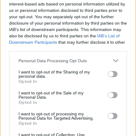
amihez a legjobban ért: a seggnyalással. Akarom
interest-based ads based on personal information utilized by
mondani, annak közlésével, hogy a piacok, a
us or personal information disclosed to third parties prior to
nemzetközi szervezetek és a Vatikán mennyire
your opt-out. You may separately opt-out of the further
megnyugodva fogadták a bejelentést. Miért, mikor
disclosure of your personal information by third parties on the
IAB’s list of downstream participants. This information may
voltak idegesek?
also be disclosed by us to third parties on the
IAB’s List of
Downstream Participants
that may further disclose it to other
Simon János házi politológus
szerint
Orbán
New
third parties.
Dealt
alkotott, ami példaértékű lehet Európa
számára is. (Az interjút egy alkalommal meg kellett
Please note that this website/app uses one or more Google
Personal Data Processing Opt Outs
szakítani, mert az alany nyelvgyökgörcsöt kapott.)
services and may gather and store information including but
not limited to your visit or usage behaviour. You may click to
I want to opt-out of the Sharing of my
Az első ijedtség elmúltával visszajött a a
personal data.
grant or deny consent to Google and its third-party tags to
Opted In
sajtómunkások önbizalma is. A Heti Válasz
use your data for below specified purposes in below Google
szerkesztősége a múlt rendszer erőinek
machinációit
consent section.
I want to opt-out of the Sale of my
látta a pánik mögött (milyen pánik?), a mandiner
Personal Data.
szerint
a Bloomberg pontatlan idézése váltotta ki a
Opted In
globális idegességet (már megint ez az idegesség. Ki
I want to opt-out of processing my
volt itt ideges?). Szerető Szabolcs szerint Simor
Personal Data for Targeted Advertising.
Andrásnak kedd délután kiesett a
teniszütő
a
Opted In
kezéből a bércsökkentésének hallatán.
I want to opt-out of Collection, Use,