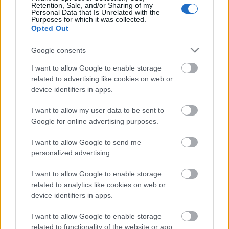
Retention, Sale, and/or Sharing of my
A Heti Válaszban B.E.
személyes sértésnek
vette,
Personal Data that Is Unrelated with the
Purposes for which it was collected.
hogy Barack Obama levélben gratulált Bajnainak a
Opted Out
sikeres válságkezeléshez. Hát ezeknek hiába beszél
az ember? Megmondtuk, hogy csontvázak vannak és
Google consents
államcsőd, ez meg itt gratulálgat.
"Amikor a jelenlegi
kormányra emberfeletti feladatok várnak, hogy a
I want to allow Google to enable storage
minden téren megörökölt válságot kezelje, az
related to advertising like cookies on web or
erőfeszítés aláásásának tekinthető annak a
device identifiers in apps.
politikusnak a feltétlen elismerése, aki részese és felelőse
volt a hibás, korrupt döntések sorozatának. A hasonló
I want to allow my user data to be sent to
Google for online advertising purposes.
nehéz helyzetben hatalomra kerülő Obama sem vette
volna szívesen, ha elődjét, George W. Busht méltatták
I want to allow Google to send me
volna „példamutató" válságkezelésért"
- írja a Heti
personalized advertising.
Válasz.
I want to allow Google to enable storage
Utoljára figyelmeztetjük az Egyesült Államok
related to analytics like cookies on web or
kormányát. Már egyszer megmutattuk az erőnket és
device identifiers in apps.
készek vagyunk újra használni.
I want to allow Google to enable storage
Bedöntjük a dollárt, ha sokat ugráltok.
related to functionality of the website or app.