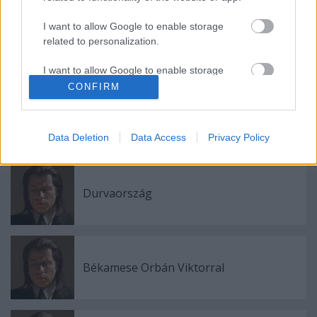
I want to allow Google to enable storage
related to personalization.
Címkék:
sajtószemle
I want to allow Google to enable storage
related to security, including authentication
CONFIRM
functionality and fraud prevention, and other
user protection.
Data Deletion
Data Access
Privacy Policy
Ajánlott bejegyzések:
Durvaország
Békamese Orbán Viktorral