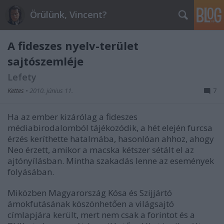
Örülünk, Vincent?
A fideszes nyelv-terület
sajtószemléje
Lefety
Kettes
•
2010. június 11.
7
Ha az ember kizárólag a fideszes
médiabirodalomból tájékozódik, a hét elején furcsa
érzés keríthette hatalmába, hasonlóan ahhoz, ahogy
Neo érzett, amikor a macska kétszer sétált el az
ajtónyílásban. Mintha szakadás lenne az események
folyásában.
Miközben Magyarország Kósa és Szijjártó
ámokfutásának köszönhetően a világsajtó
címlapjára került, mert nem csak a forintot és a